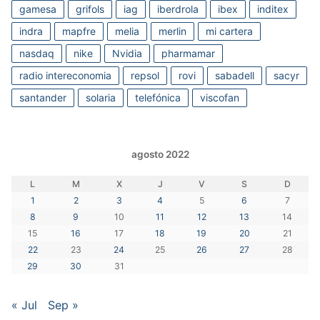
gamesa
grifols
iag
iberdrola
ibex
inditex
indra
mapfre
melia
merlin
mi cartera
nasdaq
nike
Nvidia
pharmamar
radio intereconomia
repsol
rovi
sabadell
sacyr
santander
solaria
telefónica
viscofan
agosto 2022
L
M
X
J
V
S
D
1
2
3
4
5
6
7
8
9
10
11
12
13
14
15
16
17
18
19
20
21
22
23
24
25
26
27
28
29
30
31
« Jul
Sep »