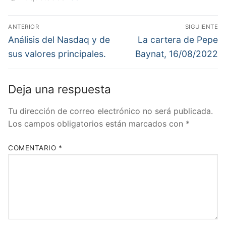
Navegación
ANTERIOR
SIGUIENTE
de
Entrada
Entrada
Análisis del Nasdaq y de
La cartera de Pepe
anterior:
siguiente:
entradas
sus valores principales.
Baynat, 16/08/2022
Deja una respuesta
Tu dirección de correo electrónico no será publicada.
Los campos obligatorios están marcados con
*
COMENTARIO
*