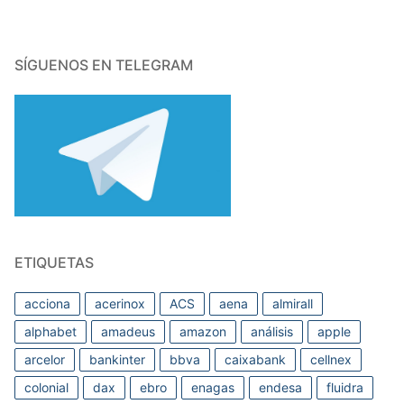
SÍGUENOS EN TELEGRAM
ETIQUETAS
acciona
acerinox
ACS
aena
almirall
alphabet
amadeus
amazon
análisis
apple
arcelor
bankinter
bbva
caixabank
cellnex
colonial
dax
ebro
enagas
endesa
fluidra