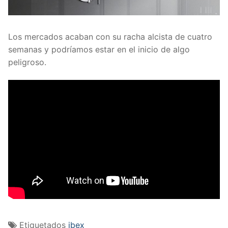
Los mercados acaban con su racha alcista de cuatro
semanas y podríamos estar en el inicio de algo
peligroso.
Etiquetados
ibex