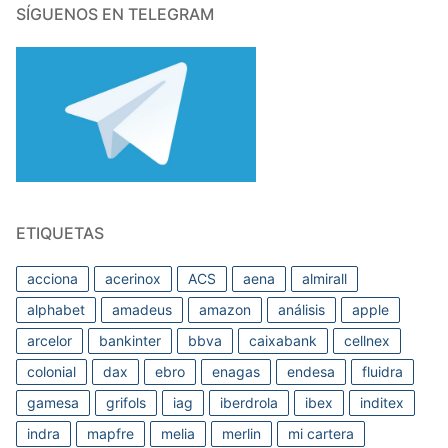
SÍGUENOS EN TELEGRAM
ETIQUETAS
acciona
acerinox
ACS
aena
almirall
alphabet
amadeus
amazon
análisis
apple
arcelor
bankinter
bbva
caixabank
cellnex
colonial
dax
ebro
enagas
endesa
fluidra
gamesa
grifols
iag
iberdrola
ibex
inditex
indra
mapfre
melia
merlin
mi cartera