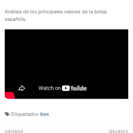
Análisis de los principales valores de la bolsa
española.
Etiquetados
ibex
Navegación
ANTERIOR
SIGUIENTE