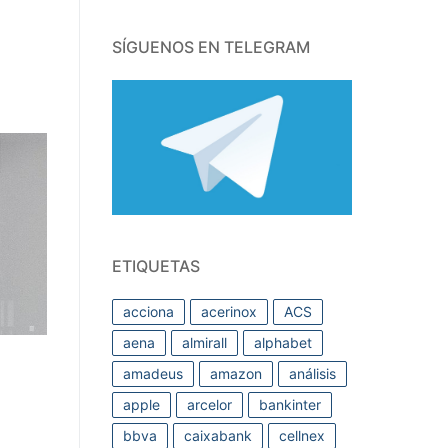
SÍGUENOS EN TELEGRAM
ETIQUETAS
acciona
acerinox
ACS
aena
almirall
alphabet
amadeus
amazon
análisis
apple
arcelor
bankinter
bbva
caixabank
cellnex