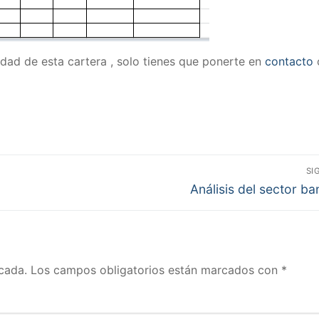
lidad de esta cartera , solo tienes que ponerte en
contacto
SI
Entrada
Análisis del sector ba
siguiente:
cada.
Los campos obligatorios están marcados con
*