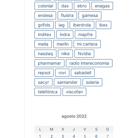
colonial
dax
ebro
enagas
endesa
fluidra
gamesa
grifols
iag
iberdrola
ibex
inditex
indra
mapfre
melia
merlin
mi cartera
nasdaq
nike
Nvidia
pharmamar
radio intereconomia
repsol
rovi
sabadell
sacyr
santander
solaria
telefónica
viscofan
agosto 2022
L
M
X
J
V
S
D
1
2
3
4
5
6
7