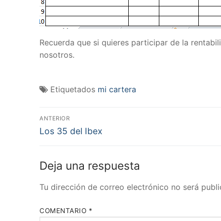
Recuerda que si quieres participar de la rentabi
nosotros.
Etiquetados
mi cartera
Navegación
ANTERIOR
Entrada
de
Los 35 del Ibex
anterior:
entradas
Deja una respuesta
Tu dirección de correo electrónico no será publi
COMENTARIO
*