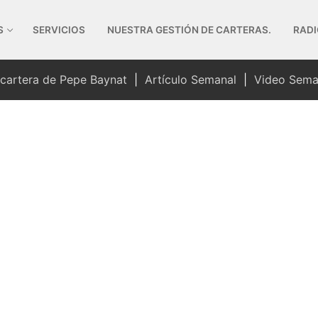
S
SERVICIOS
NUESTRA GESTIÓN DE CARTERAS.
RADI
 cartera de Pepe Baynat
|
Artículo Semanal
|
Video Sema