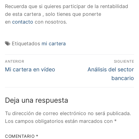
Recuerda que si quieres participar de la rentabilidad
de esta cartera , solo tienes que ponerte
en
contacto
con nosotros.
Etiquetados
mi cartera
Navegación
ANTERIOR
SIGUIENTE
de
Entrada
Entrada
Mi cartera en vídeo
Análisis del sector
anterior:
siguiente:
entradas
bancario
Deja una respuesta
Tu dirección de correo electrónico no será publicada.
Los campos obligatorios están marcados con
*
COMENTARIO
*