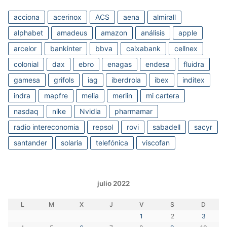
acciona
acerinox
ACS
aena
almirall
alphabet
amadeus
amazon
análisis
apple
arcelor
bankinter
bbva
caixabank
cellnex
colonial
dax
ebro
enagas
endesa
fluidra
gamesa
grifols
iag
iberdrola
ibex
inditex
indra
mapfre
melia
merlin
mi cartera
nasdaq
nike
Nvidia
pharmamar
radio intereconomia
repsol
rovi
sabadell
sacyr
santander
solaria
telefónica
viscofan
julio 2022
L
M
X
J
V
S
D
1
2
3