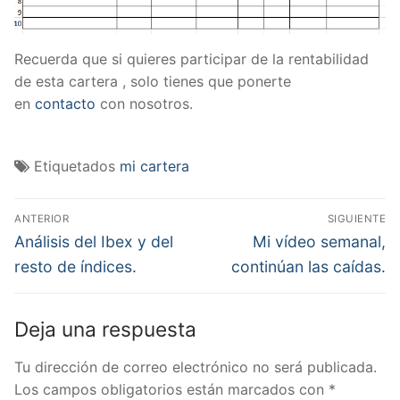
Recuerda que si quieres participar de la rentabilidad
de esta cartera , solo tienes que ponerte
en
contacto
con nosotros.
Etiquetados
mi cartera
Navegación
ANTERIOR
SIGUIENTE
de
Entrada
Entrada
Análisis del Ibex y del
Mi vídeo semanal,
anterior:
siguiente:
entradas
resto de índices.
continúan las caídas.
Deja una respuesta
Tu dirección de correo electrónico no será publicada.
Los campos obligatorios están marcados con
*