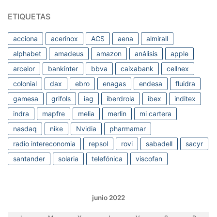
ETIQUETAS
acciona
acerinox
ACS
aena
almirall
alphabet
amadeus
amazon
análisis
apple
arcelor
bankinter
bbva
caixabank
cellnex
colonial
dax
ebro
enagas
endesa
fluidra
gamesa
grifols
iag
iberdrola
ibex
inditex
indra
mapfre
melia
merlin
mi cartera
nasdaq
nike
Nvidia
pharmamar
radio intereconomia
repsol
rovi
sabadell
sacyr
santander
solaria
telefónica
viscofan
junio 2022