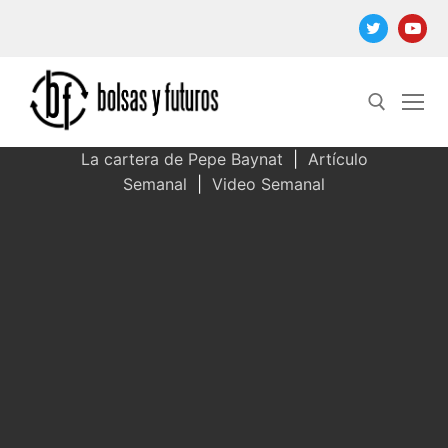
Ir
al
contenido
La cartera de Pepe Baynat
|
Artículo
Semanal
|
Video Semanal
Buscar: