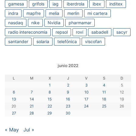
gamesa
grifols
iag
iberdrola
ibex
inditex
indra
mapfre
melia
merlin
mi cartera
nasdaq
nike
Nvidia
pharmamar
radio intereconomia
repsol
rovi
sabadell
sacyr
santander
solaria
telefónica
viscofan
junio 2022
L
M
X
J
V
S
D
1
2
3
4
5
6
7
8
9
10
11
12
13
14
15
16
17
18
19
20
21
22
23
24
25
26
27
28
29
30
« May
Jul »