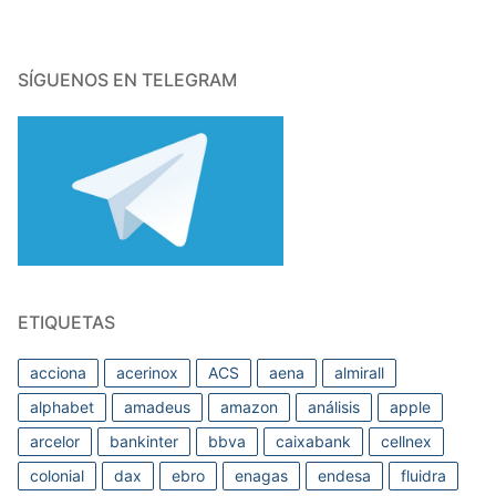
SÍGUENOS EN TELEGRAM
ETIQUETAS
acciona
acerinox
ACS
aena
almirall
alphabet
amadeus
amazon
análisis
apple
arcelor
bankinter
bbva
caixabank
cellnex
colonial
dax
ebro
enagas
endesa
fluidra