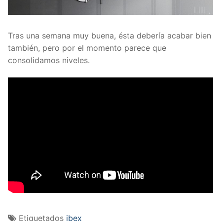
Tras una semana muy buena, ésta debería acabar bien
también, pero por el momento parece que
consolidamos niveles.
Etiquetados
ibex