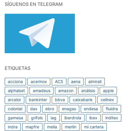
SÍGUENOS EN TELEGRAM
ETIQUETAS
acciona
acerinox
ACS
aena
almirall
alphabet
amadeus
amazon
análisis
apple
arcelor
bankinter
bbva
caixabank
cellnex
colonial
dax
ebro
enagas
endesa
fluidra
gamesa
grifols
iag
iberdrola
ibex
inditex
indra
mapfre
melia
merlin
mi cartera