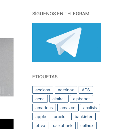
SÍGUENOS EN TELEGRAM
ETIQUETAS
acciona
acerinox
ACS
aena
almirall
alphabet
amadeus
amazon
análisis
apple
arcelor
bankinter
bbva
caixabank
cellnex