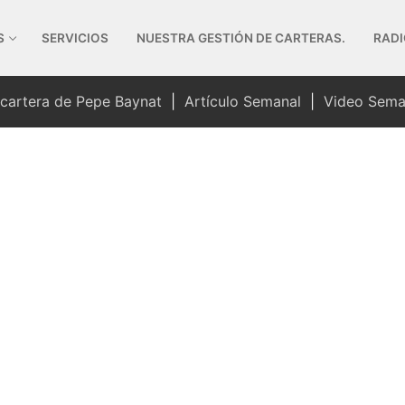
S
SERVICIOS
NUESTRA GESTIÓN DE CARTERAS.
RADI
 cartera de Pepe Baynat
|
Artículo Semanal
|
Video Sema