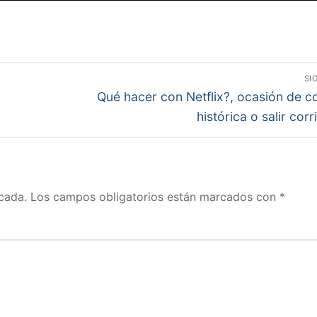
SI
Entrada
Qué hacer con Netflix?, ocasión de 
siguiente:
histórica o salir cor
cada.
Los campos obligatorios están marcados con
*