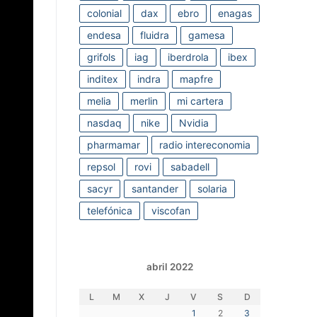
colonial
dax
ebro
enagas
endesa
fluidra
gamesa
grifols
iag
iberdrola
ibex
inditex
indra
mapfre
melia
merlin
mi cartera
nasdaq
nike
Nvidia
pharmamar
radio intereconomia
repsol
rovi
sabadell
sacyr
santander
solaria
telefónica
viscofan
abril 2022
L
M
X
J
V
S
D
1
2
3