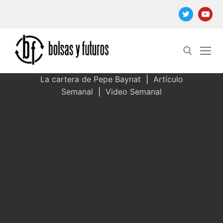
Ir
al
contenido
La cartera de Pepe Baynat
|
Artículo
Semanal
|
Video Semanal
Buscar: