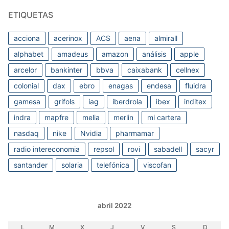
ETIQUETAS
acciona
acerinox
ACS
aena
almirall
alphabet
amadeus
amazon
análisis
apple
arcelor
bankinter
bbva
caixabank
cellnex
colonial
dax
ebro
enagas
endesa
fluidra
gamesa
grifols
iag
iberdrola
ibex
inditex
indra
mapfre
melia
merlin
mi cartera
nasdaq
nike
Nvidia
pharmamar
radio intereconomia
repsol
rovi
sabadell
sacyr
santander
solaria
telefónica
viscofan
abril 2022
L
M
X
J
V
S
D