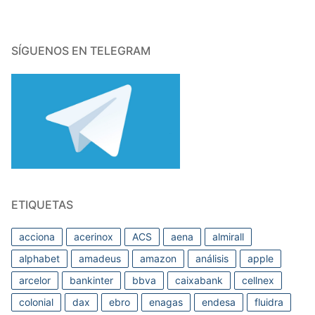
SÍGUENOS EN TELEGRAM
ETIQUETAS
acciona
acerinox
ACS
aena
almirall
alphabet
amadeus
amazon
análisis
apple
arcelor
bankinter
bbva
caixabank
cellnex
colonial
dax
ebro
enagas
endesa
fluidra