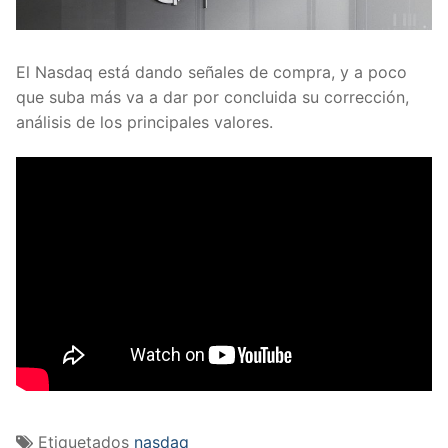
El Nasdaq está dando señales de compra, y a poco
que suba más va a dar por concluida su corrección,
análisis de los principales valores.
Etiquetados
nasdaq