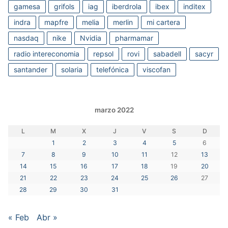
gamesa
grifols
iag
iberdrola
ibex
inditex
indra
mapfre
melia
merlin
mi cartera
nasdaq
nike
Nvidia
pharmamar
radio intereconomia
repsol
rovi
sabadell
sacyr
santander
solaria
telefónica
viscofan
marzo 2022
L
M
X
J
V
S
D
1
2
3
4
5
6
7
8
9
10
11
12
13
14
15
16
17
18
19
20
21
22
23
24
25
26
27
28
29
30
31
« Feb
Abr »