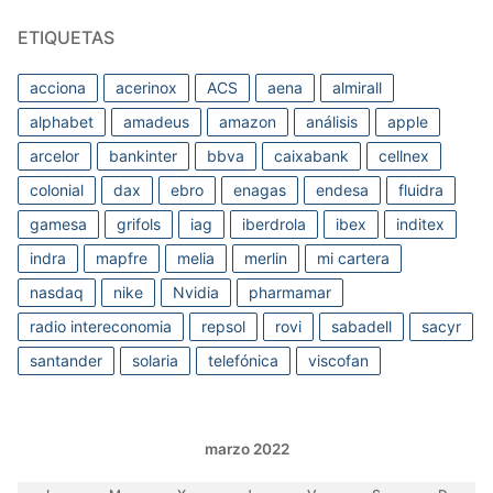
ETIQUETAS
acciona
acerinox
ACS
aena
almirall
alphabet
amadeus
amazon
análisis
apple
arcelor
bankinter
bbva
caixabank
cellnex
colonial
dax
ebro
enagas
endesa
fluidra
gamesa
grifols
iag
iberdrola
ibex
inditex
indra
mapfre
melia
merlin
mi cartera
nasdaq
nike
Nvidia
pharmamar
radio intereconomia
repsol
rovi
sabadell
sacyr
santander
solaria
telefónica
viscofan
marzo 2022