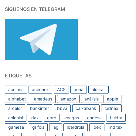
SÍGUENOS EN TELEGRAM
ETIQUETAS
acciona
acerinox
ACS
aena
almirall
alphabet
amadeus
amazon
análisis
apple
arcelor
bankinter
bbva
caixabank
cellnex
colonial
dax
ebro
enagas
endesa
fluidra
gamesa
grifols
iag
iberdrola
ibex
inditex