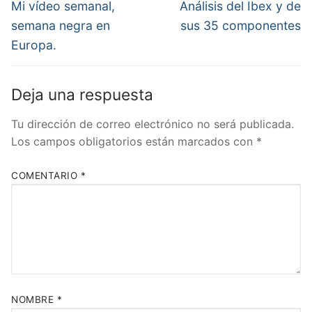
de
Entrada
Entrada
Mi vídeo semanal,
Análisis del Ibex y de
anterior:
siguiente:
entradas
semana negra en
sus 35 componentes
Europa.
Deja una respuesta
Tu dirección de correo electrónico no será publicada.
Los campos obligatorios están marcados con
*
COMENTARIO
*
NOMBRE
*