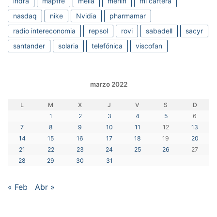
indra
mapfre
melia
merlin
mi cartera
nasdaq
nike
Nvidia
pharmamar
radio intereconomia
repsol
rovi
sabadell
sacyr
santander
solaria
telefónica
viscofan
marzo 2022
L
M
X
J
V
S
D
1
2
3
4
5
6
7
8
9
10
11
12
13
14
15
16
17
18
19
20
21
22
23
24
25
26
27
28
29
30
31
« Feb
Abr »