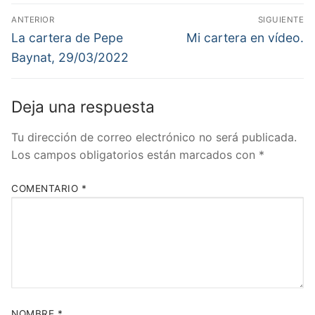
Navegación
ANTERIOR
SIGUIENTE
de
Entrada
Entrada
La cartera de Pepe
Mi cartera en vídeo.
anterior:
siguiente:
entradas
Baynat, 29/03/2022
Deja una respuesta
Tu dirección de correo electrónico no será publicada.
Los campos obligatorios están marcados con
*
COMENTARIO
*
NOMBRE
*