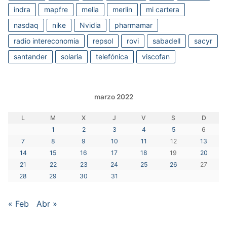
indra
mapfre
melia
merlin
mi cartera
nasdaq
nike
Nvidia
pharmamar
radio intereconomia
repsol
rovi
sabadell
sacyr
santander
solaria
telefónica
viscofan
marzo 2022
L
M
X
J
V
S
D
1
2
3
4
5
6
7
8
9
10
11
12
13
14
15
16
17
18
19
20
21
22
23
24
25
26
27
28
29
30
31
« Feb
Abr »