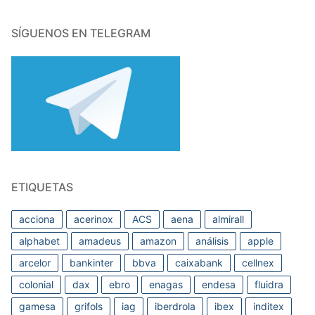
SÍGUENOS EN TELEGRAM
ETIQUETAS
acciona
acerinox
ACS
aena
almirall
alphabet
amadeus
amazon
análisis
apple
arcelor
bankinter
bbva
caixabank
cellnex
colonial
dax
ebro
enagas
endesa
fluidra
gamesa
grifols
iag
iberdrola
ibex
inditex