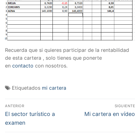
Recuerda que si quieres participar de la rentabilidad
de esta cartera , solo tienes que ponerte
en
contacto
con nosotros.
Etiquetados
mi cartera
Navegación
ANTERIOR
SIGUIENTE
de
Entrada
Entrada
El sector turístico a
Mi cartera en vídeo
anterior:
siguiente:
entradas
examen