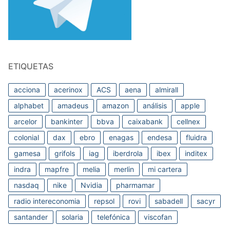
ETIQUETAS
acciona
acerinox
ACS
aena
almirall
alphabet
amadeus
amazon
análisis
apple
arcelor
bankinter
bbva
caixabank
cellnex
colonial
dax
ebro
enagas
endesa
fluidra
gamesa
grifols
iag
iberdrola
ibex
inditex
indra
mapfre
melia
merlin
mi cartera
nasdaq
nike
Nvidia
pharmamar
radio intereconomia
repsol
rovi
sabadell
sacyr
santander
solaria
telefónica
viscofan