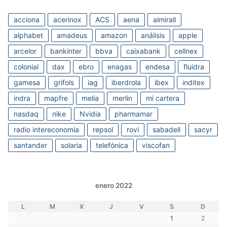
acciona
acerinox
ACS
aena
almirall
alphabet
amadeus
amazon
análisis
apple
arcelor
bankinter
bbva
caixabank
cellnex
colonial
dax
ebro
enagas
endesa
fluidra
gamesa
grifols
iag
iberdrola
ibex
inditex
indra
mapfre
melia
merlin
mi cartera
nasdaq
nike
Nvidia
pharmamar
radio intereconomia
repsol
rovi
sabadell
sacyr
santander
solaria
telefónica
viscofan
enero 2022
L
M
X
J
V
S
D
1
2