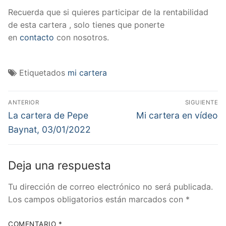
Recuerda que si quieres participar de la rentabilidad
de esta cartera , solo tienes que ponerte
en
contacto
con nosotros.
Etiquetados
mi cartera
Navegación
ANTERIOR
SIGUIENTE
de
Entrada
Entrada
La cartera de Pepe
Mi cartera en vídeo
anterior:
siguiente:
entradas
Baynat, 03/01/2022
Deja una respuesta
Tu dirección de correo electrónico no será publicada.
Los campos obligatorios están marcados con
*
COMENTARIO
*