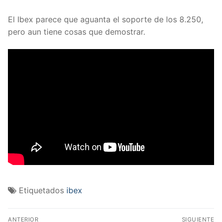
El Ibex parece que aguanta el soporte de los 8.250,
pero aun tiene cosas que demostrar.
Etiquetados
ibex
Navegación
ANTERIOR
SIGUIENTE