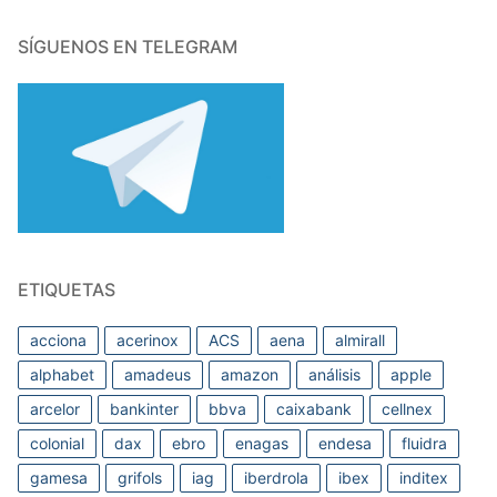
SÍGUENOS EN TELEGRAM
ETIQUETAS
acciona
acerinox
ACS
aena
almirall
alphabet
amadeus
amazon
análisis
apple
arcelor
bankinter
bbva
caixabank
cellnex
colonial
dax
ebro
enagas
endesa
fluidra
gamesa
grifols
iag
iberdrola
ibex
inditex