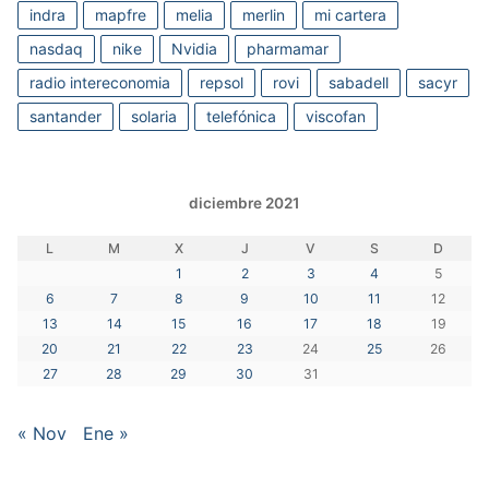
indra
mapfre
melia
merlin
mi cartera
nasdaq
nike
Nvidia
pharmamar
radio intereconomia
repsol
rovi
sabadell
sacyr
santander
solaria
telefónica
viscofan
diciembre 2021
L
M
X
J
V
S
D
1
2
3
4
5
6
7
8
9
10
11
12
13
14
15
16
17
18
19
20
21
22
23
24
25
26
27
28
29
30
31
« Nov
Ene »