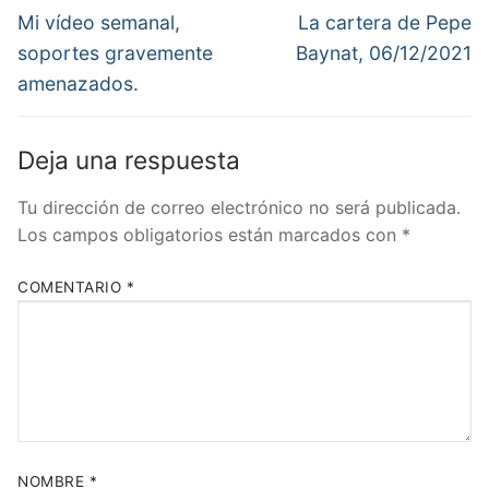
de
Entrada
Entrada
Mi vídeo semanal,
La cartera de Pepe
anterior:
siguiente:
entradas
soportes gravemente
Baynat, 06/12/2021
amenazados.
Deja una respuesta
Tu dirección de correo electrónico no será publicada.
Los campos obligatorios están marcados con
*
COMENTARIO
*
NOMBRE
*