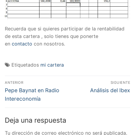
Recuerda que si quieres participar de la rentabilidad
de esta cartera , solo tienes que ponerte
en
contacto
con nosotros.
Etiquetados
mi cartera
Navegación
ANTERIOR
SIGUIENTE
de
Entrada
Entrada
Pepe Baynat en Radio
Análisis del Ibex
anterior:
siguiente:
entradas
Intereconomía
Deja una respuesta
Tu dirección de correo electrónico no será publicada.