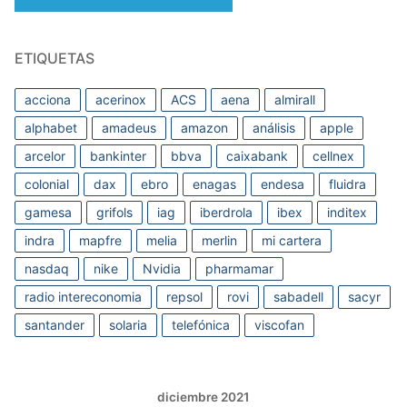
ETIQUETAS
acciona
acerinox
ACS
aena
almirall
alphabet
amadeus
amazon
análisis
apple
arcelor
bankinter
bbva
caixabank
cellnex
colonial
dax
ebro
enagas
endesa
fluidra
gamesa
grifols
iag
iberdrola
ibex
inditex
indra
mapfre
melia
merlin
mi cartera
nasdaq
nike
Nvidia
pharmamar
radio intereconomia
repsol
rovi
sabadell
sacyr
santander
solaria
telefónica
viscofan
diciembre 2021