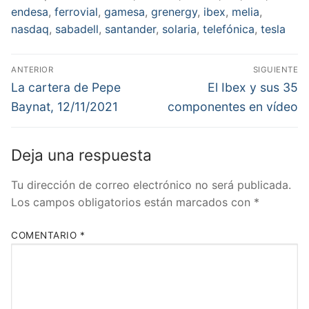
endesa
,
ferrovial
,
gamesa
,
grenergy
,
ibex
,
melia
,
nasdaq
,
sabadell
,
santander
,
solaria
,
telefónica
,
tesla
Navegación
ANTERIOR
SIGUIENTE
de
Entrada
Entrada
La cartera de Pepe
El Ibex y sus 35
anterior:
siguiente:
entradas
Baynat, 12/11/2021
componentes en vídeo
Deja una respuesta
Tu dirección de correo electrónico no será publicada.
Los campos obligatorios están marcados con
*
COMENTARIO
*