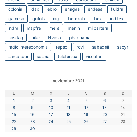
colonial
dax
ebro
enagas
endesa
fluidra
gamesa
grifols
iag
iberdrola
ibex
inditex
indra
mapfre
melia
merlin
mi cartera
nasdaq
nike
Nvidia
pharmamar
radio intereconomia
repsol
rovi
sabadell
sacyr
santander
solaria
telefónica
viscofan
noviembre 2021
L
M
X
J
V
S
D
1
2
3
4
5
6
7
8
9
10
11
12
13
14
15
16
17
18
19
20
21
22
23
24
25
26
27
28
29
30