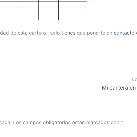
lidad de esta cartera , solo tienes que ponerte en
contacto
SI
Entrada
Mi cartera en
siguiente:
cada.
Los campos obligatorios están marcados con
*