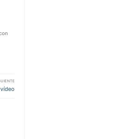
con
GUIENTE
 vídeo