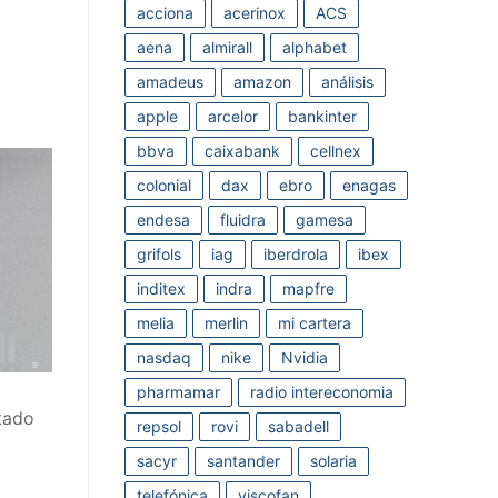
acciona
acerinox
ACS
aena
almirall
alphabet
amadeus
amazon
análisis
apple
arcelor
bankinter
bbva
caixabank
cellnex
colonial
dax
ebro
enagas
endesa
fluidra
gamesa
grifols
iag
iberdrola
ibex
inditex
indra
mapfre
melia
merlin
mi cartera
nasdaq
nike
Nvidia
pharmamar
radio intereconomia
tado
repsol
rovi
sabadell
sacyr
santander
solaria
telefónica
viscofan