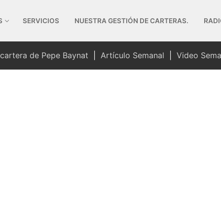
S
SERVICIOS
NUESTRA GESTIÓN DE CARTERAS.
RADI
 cartera de Pepe Baynat
|
Artículo Semanal
|
Video Sema