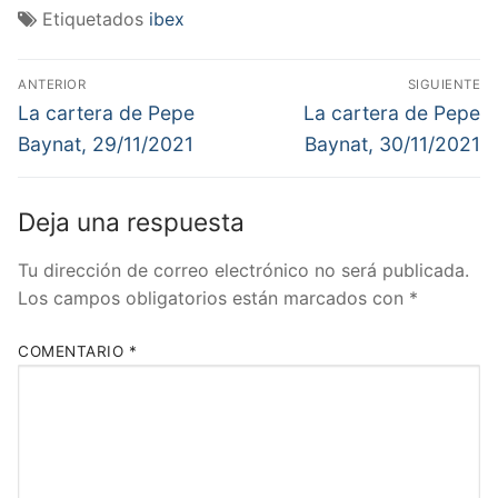
Etiquetados
ibex
Navegación
ANTERIOR
SIGUIENTE
de
Entrada
Entrada
La cartera de Pepe
La cartera de Pepe
anterior:
siguiente:
entradas
Baynat, 29/11/2021
Baynat, 30/11/2021
Deja una respuesta
Tu dirección de correo electrónico no será publicada.
Los campos obligatorios están marcados con
*
COMENTARIO
*