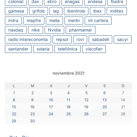
colonial
dax
ebro
enagas
endesa
fluidra
gamesa
grifols
iag
iberdrola
ibex
inditex
indra
mapfre
melia
merlin
mi cartera
nasdaq
nike
Nvidia
pharmamar
radio intereconomia
repsol
rovi
sabadell
sacyr
santander
solaria
telefónica
viscofan
noviembre 2021
L
M
X
J
V
S
D
1
2
3
4
5
6
7
8
9
10
11
12
13
14
15
16
17
18
19
20
21
22
23
24
25
26
27
28
29
30