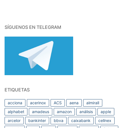
SÍGUENOS EN TELEGRAM
ETIQUETAS
acciona
acerinox
ACS
aena
almirall
alphabet
amadeus
amazon
análisis
apple
arcelor
bankinter
bbva
caixabank
cellnex