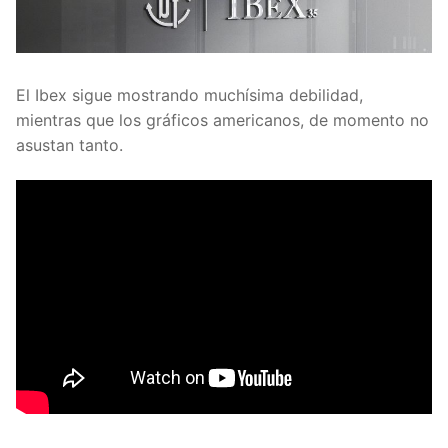
El Ibex sigue mostrando muchísima debilidad,
mientras que los gráficos americanos, de momento no
asustan tanto.