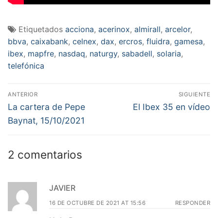
Etiquetados
acciona
,
acerinox
,
almirall
,
arcelor
,
bbva
,
caixabank
,
celnex
,
dax
,
ercros
,
fluidra
,
gamesa
,
ibex
,
mapfre
,
nasdaq
,
naturgy
,
sabadell
,
solaria
,
telefónica
Navegación
ANTERIOR
SIGUIENTE
de
Entrada
Entrada
La cartera de Pepe
El Ibex 35 en vídeo
anterior:
siguiente:
entradas
Baynat, 15/10/2021
2 comentarios
JAVIER
16 DE OCTUBRE DE 2021 AT 15:56
RESPONDER