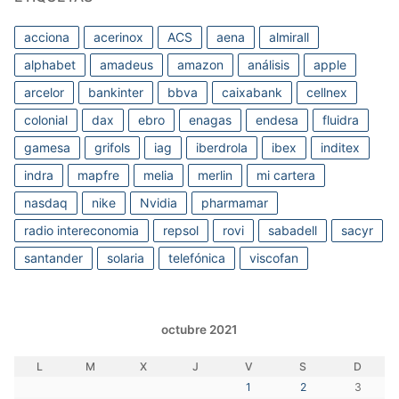
acciona
acerinox
ACS
aena
almirall
alphabet
amadeus
amazon
análisis
apple
arcelor
bankinter
bbva
caixabank
cellnex
colonial
dax
ebro
enagas
endesa
fluidra
gamesa
grifols
iag
iberdrola
ibex
inditex
indra
mapfre
melia
merlin
mi cartera
nasdaq
nike
Nvidia
pharmamar
radio intereconomia
repsol
rovi
sabadell
sacyr
santander
solaria
telefónica
viscofan
octubre 2021
L
M
X
J
V
S
D
1
2
3