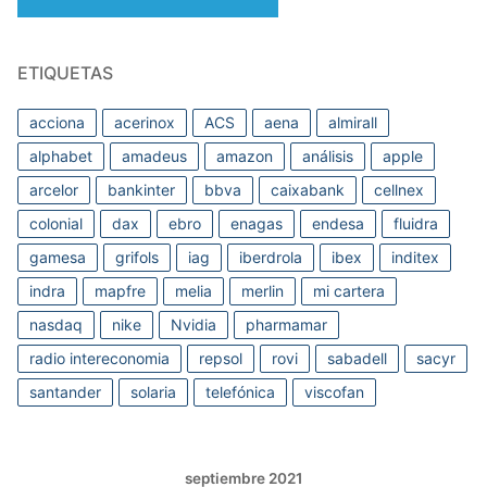
ETIQUETAS
acciona
acerinox
ACS
aena
almirall
alphabet
amadeus
amazon
análisis
apple
arcelor
bankinter
bbva
caixabank
cellnex
colonial
dax
ebro
enagas
endesa
fluidra
gamesa
grifols
iag
iberdrola
ibex
inditex
indra
mapfre
melia
merlin
mi cartera
nasdaq
nike
Nvidia
pharmamar
radio intereconomia
repsol
rovi
sabadell
sacyr
santander
solaria
telefónica
viscofan
septiembre 2021