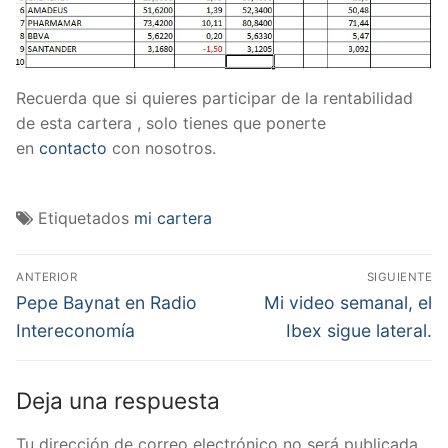
Recuerda que si quieres participar de la rentabilidad
de esta cartera , solo tienes que ponerte
en
contacto
con nosotros.
Etiquetados
mi cartera
Navegación
ANTERIOR
SIGUIENTE
de
Entrada
Entrada
Pepe Baynat en Radio
Mi video semanal, el
anterior:
siguiente:
entradas
Intereconomía
Ibex sigue lateral.
Deja una respuesta
Tu dirección de correo electrónico no será publicada.