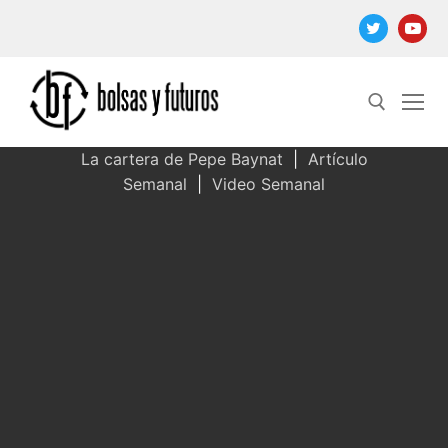
Ir
al
contenido
La cartera de Pepe Baynat
|
Artículo
Semanal
|
Video Semanal
Buscar: