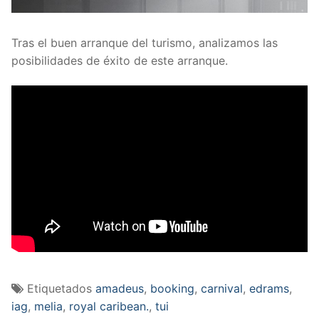
Tras el buen arranque del turismo, analizamos las
posibilidades de éxito de este arranque.
Etiquetados
amadeus
,
booking
,
carnival
,
edrams
,
iag
,
melia
,
royal caribean.
,
tui