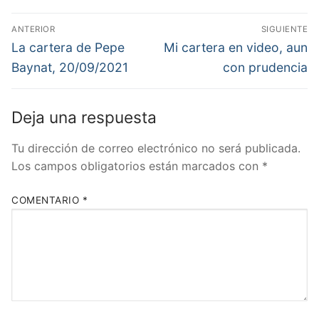
Navegación
ANTERIOR
SIGUIENTE
de
Entrada
Entrada
La cartera de Pepe
Mi cartera en video, aun
anterior:
siguiente:
entradas
Baynat, 20/09/2021
con prudencia
Deja una respuesta
Tu dirección de correo electrónico no será publicada.
Los campos obligatorios están marcados con
*
COMENTARIO
*