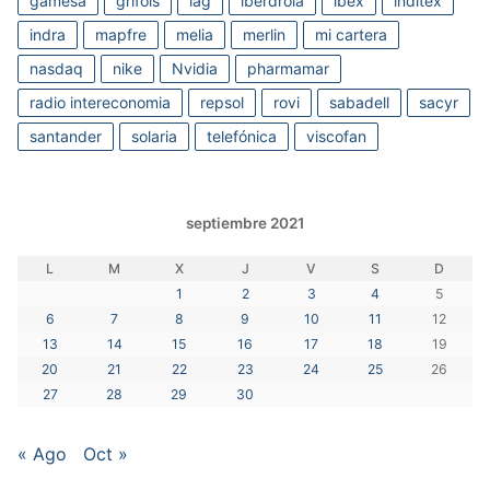
gamesa
grifols
iag
iberdrola
ibex
inditex
indra
mapfre
melia
merlin
mi cartera
nasdaq
nike
Nvidia
pharmamar
radio intereconomia
repsol
rovi
sabadell
sacyr
santander
solaria
telefónica
viscofan
septiembre 2021
L
M
X
J
V
S
D
1
2
3
4
5
6
7
8
9
10
11
12
13
14
15
16
17
18
19
20
21
22
23
24
25
26
27
28
29
30
« Ago
Oct »