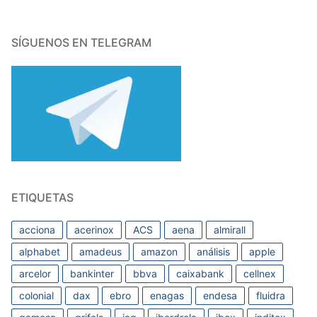
SÍGUENOS EN TELEGRAM
ETIQUETAS
acciona
acerinox
ACS
aena
almirall
alphabet
amadeus
amazon
análisis
apple
arcelor
bankinter
bbva
caixabank
cellnex
colonial
dax
ebro
enagas
endesa
fluidra