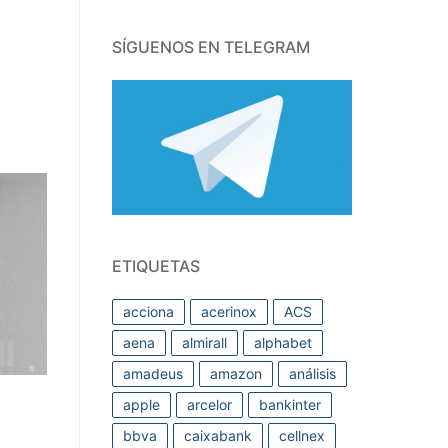
SÍGUENOS EN TELEGRAM
ETIQUETAS
acciona
acerinox
ACS
aena
almirall
alphabet
amadeus
amazon
análisis
apple
arcelor
bankinter
bbva
caixabank
cellnex