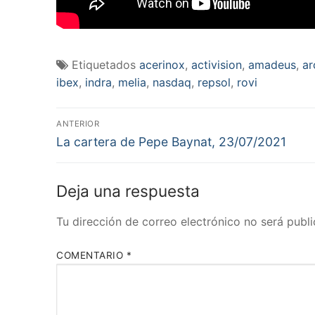
Etiquetados
acerinox
,
activision
,
amadeus
,
ar
ibex
,
indra
,
melia
,
nasdaq
,
repsol
,
rovi
Navegación
ANTERIOR
Entrada
de
La cartera de Pepe Baynat, 23/07/2021
anterior:
entradas
Deja una respuesta
Tu dirección de correo electrónico no será publi
COMENTARIO
*