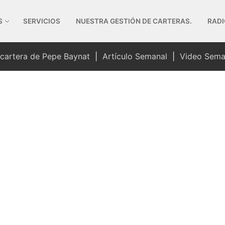
S
SERVICIOS
NUESTRA GESTIÓN DE CARTERAS.
RADI
 cartera de Pepe Baynat
|
Artículo Semanal
|
Video Sema