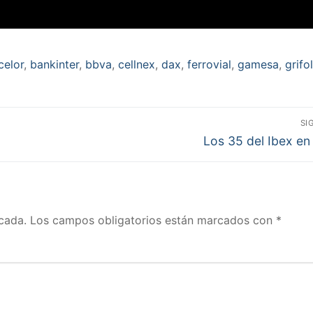
celor
,
bankinter
,
bbva
,
cellnex
,
dax
,
ferrovial
,
gamesa
,
grifo
SI
Entrada
Los 35 del Ibex en
siguiente:
cada.
Los campos obligatorios están marcados con
*