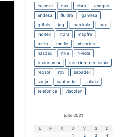
colonial
dax
ebro
enagas
endesa
fluidra
gamesa
grifols
iag
iberdrola
ibex
inditex
indra
mapfre
melia
merlin
mi cartera
nasdaq
nike
Nvidia
pharmamar
radio intereconomia
repsol
rovi
sabadell
sacyr
santander
solaria
telefónica
viscofan
julio 2021
L
M
X
J
V
S
D
1
2
3
4