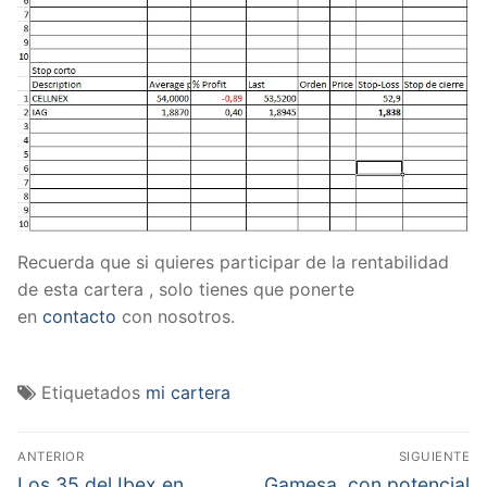
Recuerda que si quieres participar de la rentabilidad
de esta cartera , solo tienes que ponerte
en
contacto
con nosotros.
Etiquetados
mi cartera
Navegación
ANTERIOR
SIGUIENTE
de
Entrada
Entrada
Los 35 del Ibex en
Gamesa, con potencial