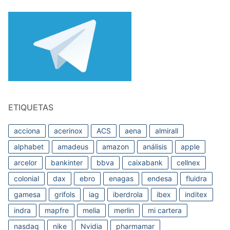
ETIQUETAS
acciona
acerinox
ACS
aena
almirall
alphabet
amadeus
amazon
análisis
apple
arcelor
bankinter
bbva
caixabank
cellnex
colonial
dax
ebro
enagas
endesa
fluidra
gamesa
grifols
iag
iberdrola
ibex
inditex
indra
mapfre
melia
merlin
mi cartera
nasdaq
nike
Nvidia
pharmamar