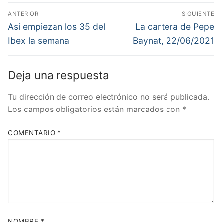
Navegación
ANTERIOR
SIGUIENTE
de
Entrada
Entrada
Así empiezan los 35 del
La cartera de Pepe
anterior:
siguiente:
entradas
Ibex la semana
Baynat, 22/06/2021
Deja una respuesta
Tu dirección de correo electrónico no será publicada.
Los campos obligatorios están marcados con
*
COMENTARIO
*
NOMBRE
*