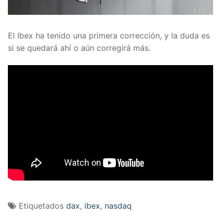
El Ibex ha tenido una primera corrección, y la duda es
si se quedará ahí o aún corregirá más.
Etiquetados
dax
,
ibex
,
nasdaq