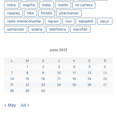
indra
mapfre
melia
merlin
mi cartera
nasdaq
nike
Nvidia
pharmamar
radio intereconomia
repsol
rovi
sabadell
sacyr
santander
solaria
telefónica
viscofan
junio 2021
L
M
X
J
V
S
D
1
2
3
4
5
6
7
8
9
10
11
12
13
14
15
16
17
18
19
20
21
22
23
24
25
26
27
28
29
30
« May
Jul »