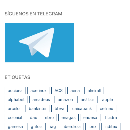
SÍGUENOS EN TELEGRAM
ETIQUETAS
acciona
acerinox
ACS
aena
almirall
alphabet
amadeus
amazon
análisis
apple
arcelor
bankinter
bbva
caixabank
cellnex
colonial
dax
ebro
enagas
endesa
fluidra
gamesa
grifols
iag
iberdrola
ibex
inditex