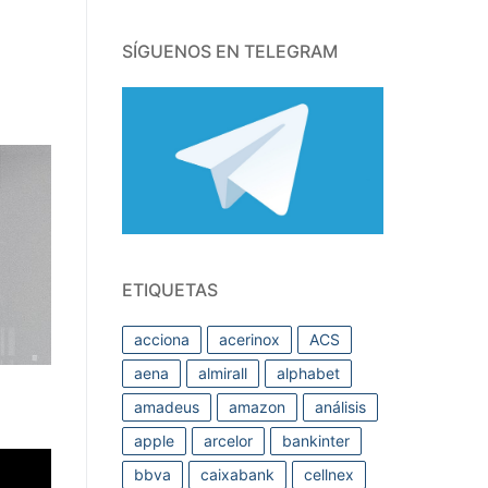
SÍGUENOS EN TELEGRAM
ETIQUETAS
acciona
acerinox
ACS
aena
almirall
alphabet
amadeus
amazon
análisis
apple
arcelor
bankinter
bbva
caixabank
cellnex