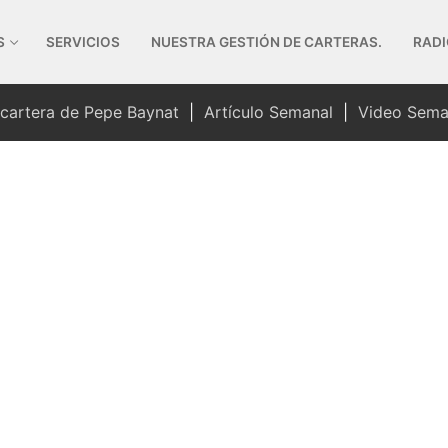
S
SERVICIOS
NUESTRA GESTIÓN DE CARTERAS.
RADI
 cartera de Pepe Baynat
|
Artículo Semanal
|
Video Sema