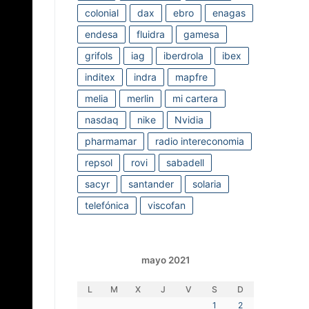
colonial
dax
ebro
enagas
endesa
fluidra
gamesa
grifols
iag
iberdrola
ibex
inditex
indra
mapfre
melia
merlin
mi cartera
nasdaq
nike
Nvidia
pharmamar
radio intereconomia
repsol
rovi
sabadell
sacyr
santander
solaria
telefónica
viscofan
mayo 2021
L
M
X
J
V
S
D
1
2