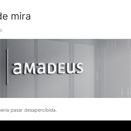
de mira
IO
ería pasar desapercibida.