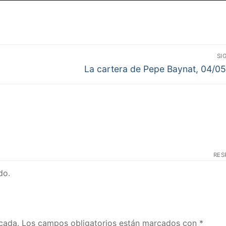
SI
Entrada
La cartera de Pepe Baynat, 04/0
siguiente:
RES
do.
cada.
Los campos obligatorios están marcados con
*