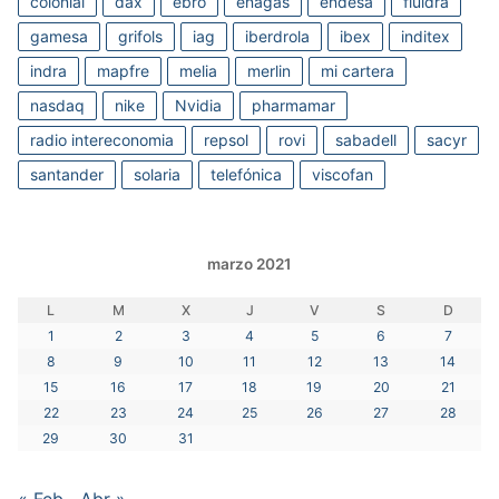
colonial
dax
ebro
enagas
endesa
fluidra
gamesa
grifols
iag
iberdrola
ibex
inditex
indra
mapfre
melia
merlin
mi cartera
nasdaq
nike
Nvidia
pharmamar
radio intereconomia
repsol
rovi
sabadell
sacyr
santander
solaria
telefónica
viscofan
marzo 2021
L
M
X
J
V
S
D
1
2
3
4
5
6
7
8
9
10
11
12
13
14
15
16
17
18
19
20
21
22
23
24
25
26
27
28
29
30
31
« Feb
Abr »