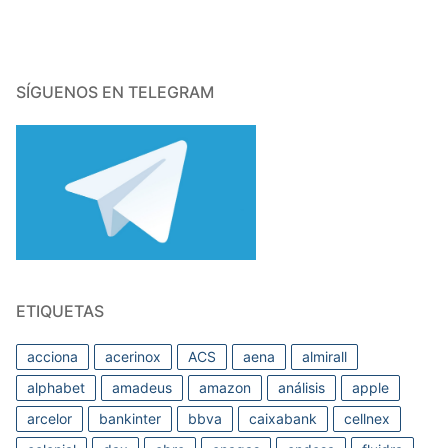
SÍGUENOS EN TELEGRAM
ETIQUETAS
acciona
acerinox
ACS
aena
almirall
alphabet
amadeus
amazon
análisis
apple
arcelor
bankinter
bbva
caixabank
cellnex