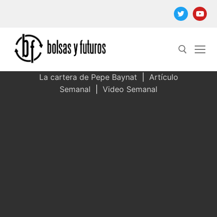
Ir
al
contenido
La cartera de Pepe Baynat
|
Artículo
Semanal
|
Video Semanal
Buscar: