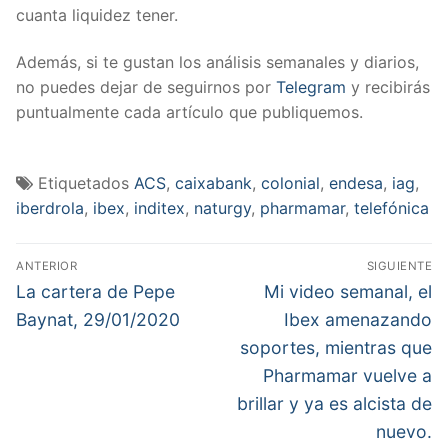
cuanta liquidez tener.
Además, si te gustan los análisis semanales y diarios,
no puedes dejar de seguirnos por
Telegram
y recibirás
puntualmente cada artículo que publiquemos.
Etiquetados
ACS
,
caixabank
,
colonial
,
endesa
,
iag
,
iberdrola
,
ibex
,
inditex
,
naturgy
,
pharmamar
,
telefónica
Navegación
ANTERIOR
SIGUIENTE
de
Entrada
Entrada
La cartera de Pepe
Mi video semanal, el
anterior:
siguiente:
entradas
Baynat, 29/01/2020
Ibex amenazando
soportes, mientras que
Pharmamar vuelve a
brillar y ya es alcista de
nuevo.