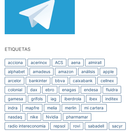
ETIQUETAS
acciona
acerinox
ACS
aena
almirall
alphabet
amadeus
amazon
análisis
apple
arcelor
bankinter
bbva
caixabank
cellnex
colonial
dax
ebro
enagas
endesa
fluidra
gamesa
grifols
iag
iberdrola
ibex
inditex
indra
mapfre
melia
merlin
mi cartera
nasdaq
nike
Nvidia
pharmamar
radio intereconomia
repsol
rovi
sabadell
sacyr