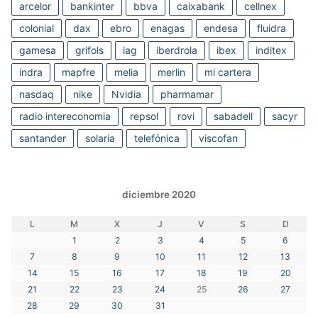
arcelor
bankinter
bbva
caixabank
cellnex
colonial
dax
ebro
enagas
endesa
fluidra
gamesa
grifols
iag
iberdrola
ibex
inditex
indra
mapfre
melia
merlin
mi cartera
nasdaq
nike
Nvidia
pharmamar
radio intereconomia
repsol
rovi
sabadell
sacyr
santander
solaria
telefónica
viscofan
diciembre 2020
L
M
X
J
V
S
D
1
2
3
4
5
6
7
8
9
10
11
12
13
14
15
16
17
18
19
20
21
22
23
24
25
26
27
28
29
30
31