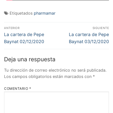
Etiquetados
pharmamar
Navegación
ANTERIOR
SIGUIENTE
de
Entrada
Entrada
La cartera de Pepe
La cartera de Pepe
anterior:
siguiente:
entradas
Baynat 02/12/2020
Baynat 03/12/2020
Deja una respuesta
Tu dirección de correo electrónico no será publicada.
Los campos obligatorios están marcados con
*
COMENTARIO
*