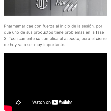
Pharmamar cae con fuerza al inicio de la sesión, por
que uno de sus productos tiene problemas en la fase
3. Técnicamente se complica el aspecto, pero el cierre
de hoy va a ser muy importante.