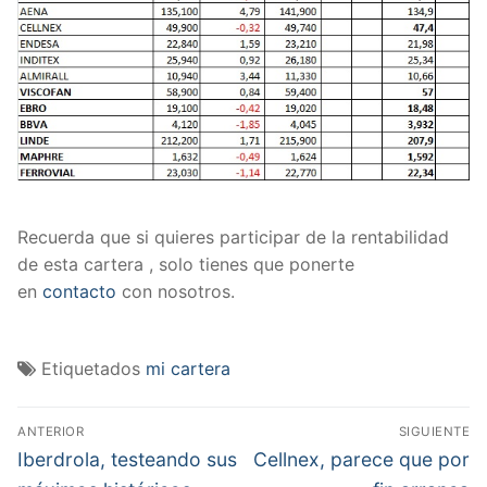
Recuerda que si quieres participar de la rentabilidad
de esta cartera , solo tienes que ponerte
en
contacto
con nosotros.
Etiquetados
mi cartera
Navegación
ANTERIOR
SIGUIENTE
de
Entrada
Entrada
Iberdrola, testeando sus
Cellnex, parece que por
anterior:
siguiente: