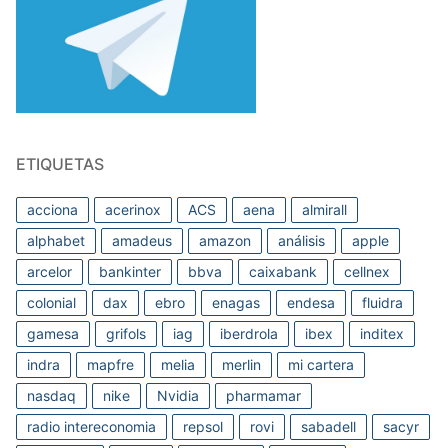
ETIQUETAS
acciona
acerinox
ACS
aena
almirall
alphabet
amadeus
amazon
análisis
apple
arcelor
bankinter
bbva
caixabank
cellnex
colonial
dax
ebro
enagas
endesa
fluidra
gamesa
grifols
iag
iberdrola
ibex
inditex
indra
mapfre
melia
merlin
mi cartera
nasdaq
nike
Nvidia
pharmamar
radio intereconomia
repsol
rovi
sabadell
sacyr