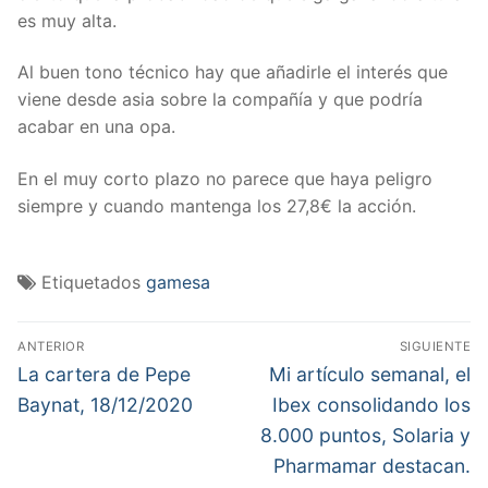
es muy alta.
Al buen tono técnico hay que añadirle el interés que
viene desde asia sobre la compañía y que podría
acabar en una opa.
En el muy corto plazo no parece que haya peligro
siempre y cuando mantenga los 27,8€ la acción.
Etiquetados
gamesa
Navegación
ANTERIOR
SIGUIENTE
de
Entrada
Entrada
La cartera de Pepe
Mi artículo semanal, el
anterior:
siguiente:
entradas
Baynat, 18/12/2020
Ibex consolidando los
8.000 puntos, Solaria y
Pharmamar destacan.