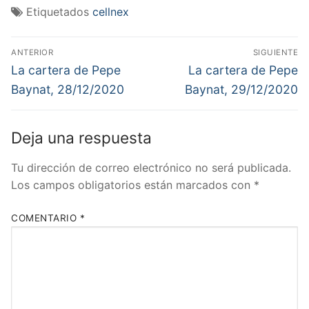
Etiquetados
cellnex
Navegación
ANTERIOR
SIGUIENTE
de
Entrada
Entrada
La cartera de Pepe
La cartera de Pepe
anterior:
siguiente:
entradas
Baynat, 28/12/2020
Baynat, 29/12/2020
Deja una respuesta
Tu dirección de correo electrónico no será publicada.
Los campos obligatorios están marcados con
*
COMENTARIO
*