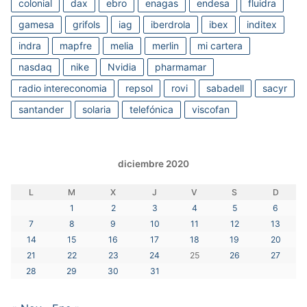
colonial
dax
ebro
enagas
endesa
fluidra
gamesa
grifols
iag
iberdrola
ibex
inditex
indra
mapfre
melia
merlin
mi cartera
nasdaq
nike
Nvidia
pharmamar
radio intereconomia
repsol
rovi
sabadell
sacyr
santander
solaria
telefónica
viscofan
diciembre 2020
L
M
X
J
V
S
D
1
2
3
4
5
6
7
8
9
10
11
12
13
14
15
16
17
18
19
20
21
22
23
24
25
26
27
28
29
30
31