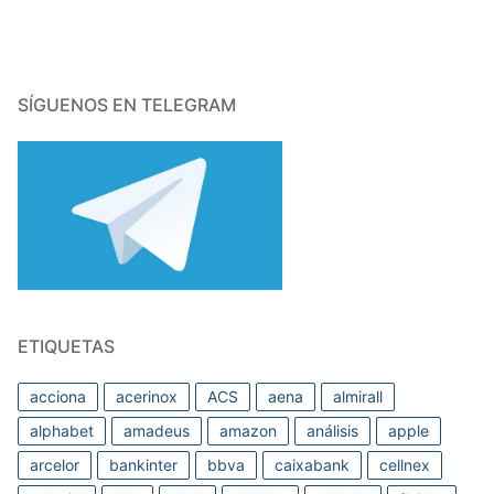
SÍGUENOS EN TELEGRAM
ETIQUETAS
acciona
acerinox
ACS
aena
almirall
alphabet
amadeus
amazon
análisis
apple
arcelor
bankinter
bbva
caixabank
cellnex