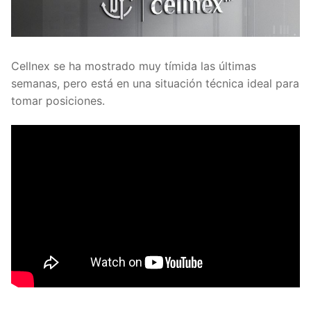
Cellnex se ha mostrado muy tímida las últimas
semanas, pero está en una situación técnica ideal para
tomar posiciones.