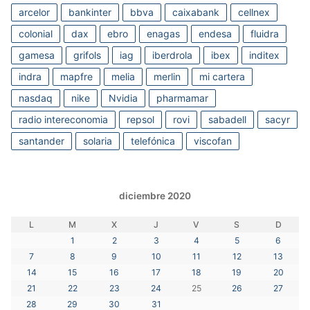
arcelor
bankinter
bbva
caixabank
cellnex
colonial
dax
ebro
enagas
endesa
fluidra
gamesa
grifols
iag
iberdrola
ibex
inditex
indra
mapfre
melia
merlin
mi cartera
nasdaq
nike
Nvidia
pharmamar
radio intereconomia
repsol
rovi
sabadell
sacyr
santander
solaria
telefónica
viscofan
diciembre 2020
L
M
X
J
V
S
D
1
2
3
4
5
6
7
8
9
10
11
12
13
14
15
16
17
18
19
20
21
22
23
24
25
26
27
28
29
30
31