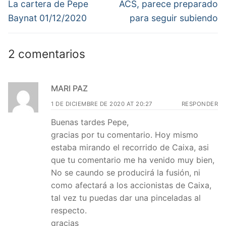
de
Entrada
Entrada
La cartera de Pepe
ACS, parece preparado
anterior:
siguiente:
entradas
Baynat 01/12/2020
para seguir subiendo
2 comentarios
MARI PAZ
1 DE DICIEMBRE DE 2020 AT 20:27
RESPONDER
Buenas tardes Pepe,
gracias por tu comentario. Hoy mismo
estaba mirando el recorrido de Caixa, asi
que tu comentario me ha venido muy bien,
No se caundo se producirá la fusión, ni
como afectará a los accionistas de Caixa,
tal vez tu puedas dar una pinceladas al
respecto.
gracias