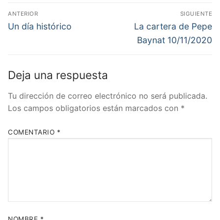
Navegación
ANTERIOR
SIGUIENTE
de
Entrada
Entrada
Un día histórico
La cartera de Pepe
anterior:
siguiente:
entradas
Baynat 10/11/2020
Deja una respuesta
Tu dirección de correo electrónico no será publicada.
Los campos obligatorios están marcados con
*
COMENTARIO
*
NOMBRE
*