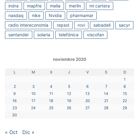
indra
mapfre
melia
merlin
mi cartera
nasdaq
nike
Nvidia
pharmamar
radio intereconomia
repsol
rovi
sabadell
sacyr
santander
solaria
telefónica
viscofan
noviembre 2020
L
M
X
J
V
S
D
1
2
3
4
5
6
7
8
9
10
11
12
13
14
15
16
17
18
19
20
21
22
23
24
25
26
27
28
29
30
« Oct
Dic »