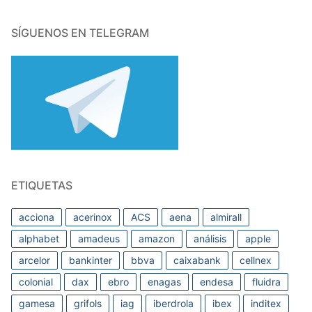
SÍGUENOS EN TELEGRAM
ETIQUETAS
acciona
acerinox
ACS
aena
almirall
alphabet
amadeus
amazon
análisis
apple
arcelor
bankinter
bbva
caixabank
cellnex
colonial
dax
ebro
enagas
endesa
fluidra
gamesa
grifols
iag
iberdrola
ibex
inditex