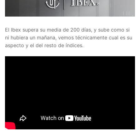
El Ibex supera su media de 200 días, y sube como si
ni hubiera un mañana, vemos técnicamente cual es su
aspecto y el del resto de índices.