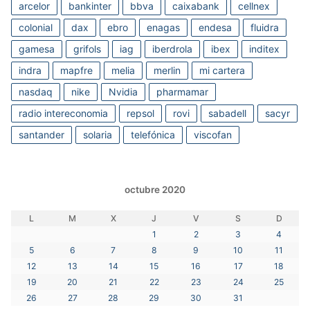
arcelor
bankinter
bbva
caixabank
cellnex
colonial
dax
ebro
enagas
endesa
fluidra
gamesa
grifols
iag
iberdrola
ibex
inditex
indra
mapfre
melia
merlin
mi cartera
nasdaq
nike
Nvidia
pharmamar
radio intereconomia
repsol
rovi
sabadell
sacyr
santander
solaria
telefónica
viscofan
octubre 2020
L
M
X
J
V
S
D
1
2
3
4
5
6
7
8
9
10
11
12
13
14
15
16
17
18
19
20
21
22
23
24
25
26
27
28
29
30
31