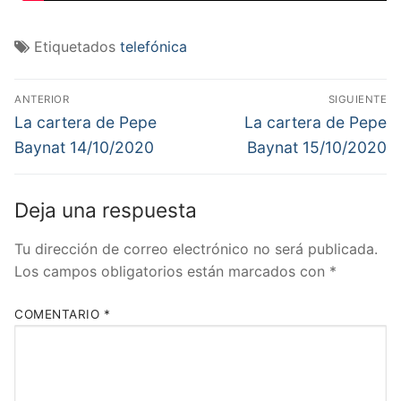
Etiquetados
telefónica
Navegación
ANTERIOR
SIGUIENTE
de
Entrada
Entrada
La cartera de Pepe
La cartera de Pepe
anterior:
siguiente:
entradas
Baynat 14/10/2020
Baynat 15/10/2020
Deja una respuesta
Tu dirección de correo electrónico no será publicada.
Los campos obligatorios están marcados con
*
COMENTARIO
*