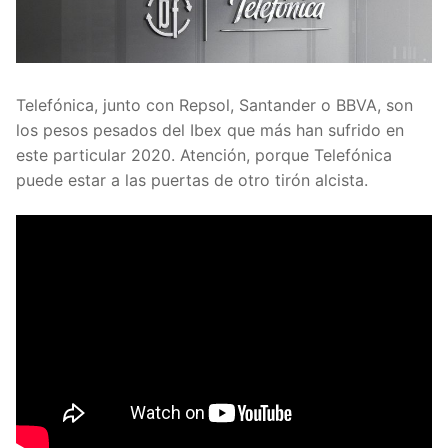
Telefónica, junto con Repsol, Santander o BBVA, son
los pesos pesados del Ibex que más han sufrido en
este particular 2020. Atención, porque Telefónica
puede estar a las puertas de otro tirón alcista.