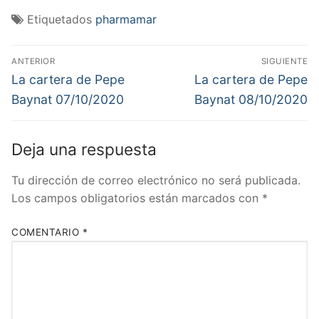
Etiquetados
pharmamar
Navegación
ANTERIOR
SIGUIENTE
de
Entrada
Entrada
La cartera de Pepe
La cartera de Pepe
anterior:
siguiente:
entradas
Baynat 07/10/2020
Baynat 08/10/2020
Deja una respuesta
Tu dirección de correo electrónico no será publicada.
Los campos obligatorios están marcados con
*
COMENTARIO
*