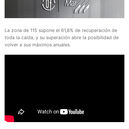
La zona de 115 supone el 61,8% de recuperación de
toda la caída, y su superación abre la posibilidad de
volver a sus máximos anuales.