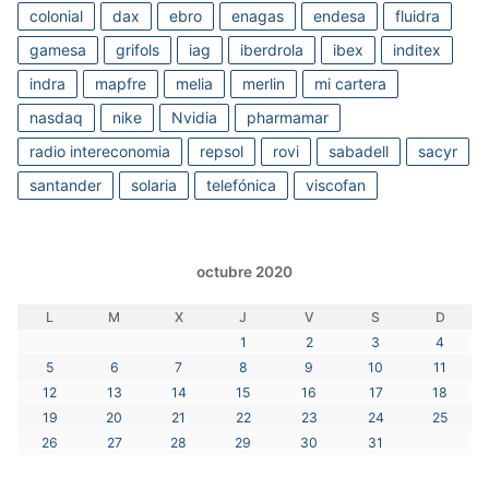
colonial
dax
ebro
enagas
endesa
fluidra
gamesa
grifols
iag
iberdrola
ibex
inditex
indra
mapfre
melia
merlin
mi cartera
nasdaq
nike
Nvidia
pharmamar
radio intereconomia
repsol
rovi
sabadell
sacyr
santander
solaria
telefónica
viscofan
octubre 2020
L
M
X
J
V
S
D
1
2
3
4
5
6
7
8
9
10
11
12
13
14
15
16
17
18
19
20
21
22
23
24
25
26
27
28
29
30
31