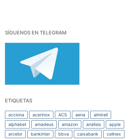
SÍGUENOS EN TELEGRAM
ETIQUETAS
acciona
acerinox
ACS
aena
almirall
alphabet
amadeus
amazon
análisis
apple
arcelor
bankinter
bbva
caixabank
cellnex