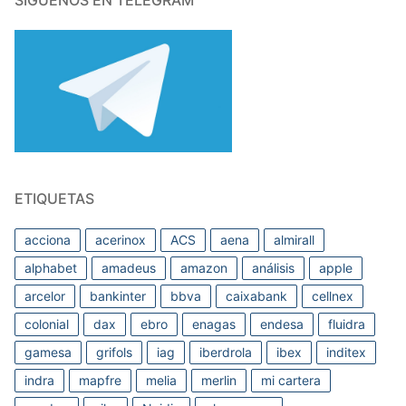
SÍGUENOS EN TELEGRAM
ETIQUETAS
acciona
acerinox
ACS
aena
almirall
alphabet
amadeus
amazon
análisis
apple
arcelor
bankinter
bbva
caixabank
cellnex
colonial
dax
ebro
enagas
endesa
fluidra
gamesa
grifols
iag
iberdrola
ibex
inditex
indra
mapfre
melia
merlin
mi cartera