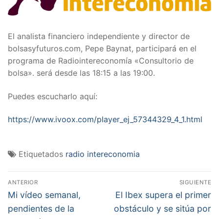
El analista financiero independiente y director de
bolsasyfuturos.com, Pepe Baynat, participará en el
programa de Radiointereconomía «Consultorio de
bolsa». será desde las 18:15 a las 19:00.
Puedes escucharlo aquí:
https://www.ivoox.com/player_ej_57344329_4_1.html
Etiquetados
radio intereconomia
Navegación
ANTERIOR
SIGUIENTE
de
Entrada
Entrada
Mi vídeo semanal,
El Ibex supera el primer
anterior:
siguiente:
entradas
pendientes de la
obstáculo y se sitúa por