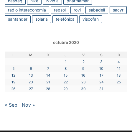
nasdaq
nike
Nvidia
pharmamar
radio intereconomia
repsol
rovi
sabadell
sacyr
santander
solaria
telefónica
viscofan
octubre 2020
L
M
X
J
V
S
D
1
2
3
4
5
6
7
8
9
10
11
12
13
14
15
16
17
18
19
20
21
22
23
24
25
26
27
28
29
30
31
« Sep
Nov »