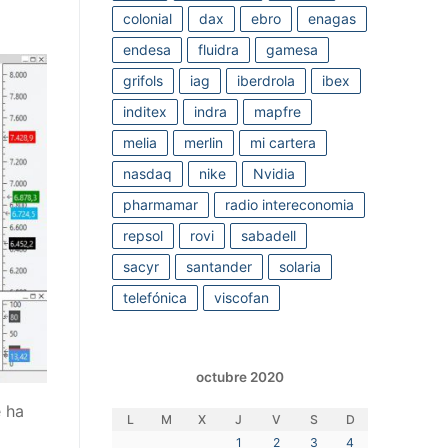
colonial
dax
ebro
enagas
endesa
fluidra
gamesa
grifols
iag
iberdrola
ibex
inditex
indra
mapfre
melia
merlin
mi cartera
nasdaq
nike
Nvidia
pharmamar
radio intereconomia
repsol
rovi
sabadell
sacyr
santander
solaria
telefónica
viscofan
octubre 2020
e ha
L
M
X
J
V
S
D
1
2
3
4