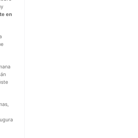
uy
te en
a
ue
emana
tán
éste
mas,
augura