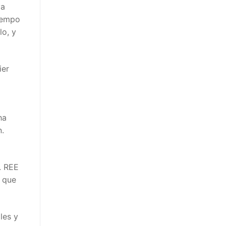
ya
tiempo
lo, y
ier
ha
n.
. REE
 que
les y