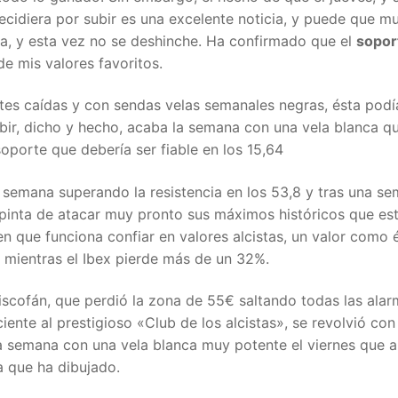
 decidiera por subir es una excelente noticia, y puede que m
rza, y esta vez no se deshinche. Ha confirmado que el
sopor
de mis valores favoritos.
tes caídas y con sendas velas semanales negras, ésta podí
ubir, dicho y hecho, acaba la semana con una vela blanca q
porte que debería ser fiable en los 15,64
 semana superando la resistencia en los 53,8 y tras una s
pinta de atacar muy pronto sus máximos históricos que es
ien que funciona confiar en valores alcistas, un valor como 
 mientras el Ibex pierde más de un 32%.
iscofán, que perdió la zona de 55€ saltando todas las alar
ciente al prestigioso «Club de los alcistas», se revolvió con
la semana con una vela blanca muy potente el viernes que 
ta que ha dibujado.