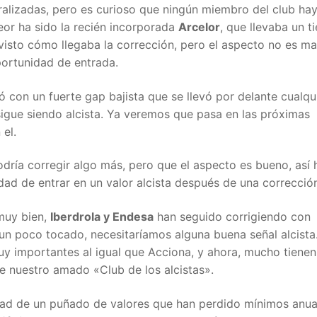
ralizadas, pero es curioso que ningún miembro del club ha
eor ha sido la recién incorporada
Arcelor
, que llevaba un 
 visto cómo llegaba la corrección, pero el aspecto no es ma
ortunidad de entrada.
ó con un fuerte gap bajista que se llevó por delante cualqu
 sigue siendo alcista. Ya veremos que pasa en las próximas
el.
dría corregir algo más, pero que el aspecto es bueno, así 
dad de entrar en un valor alcista después de una correcció
 muy bien,
Iberdrola y Endesa
han seguido corrigiendo con
ve un poco tocado, necesitaríamos alguna buena señal alcista
 importantes al igual que Acciona, y ahora, mucho tienen
e nuestro amado «Club de los alcistas».
idad de un puñado de valores que han perdido mínimos anua