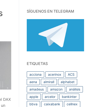
s
SÍGUENOS EN TELEGRAM
ETIQUETAS
acciona
acerinox
ACS
aena
almirall
alphabet
amadeus
amazon
análisis
apple
arcelor
bankinter
el DAX
bbva
caixabank
cellnex
 un