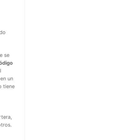
ado
e se
ódigo
l
 en un
o tiene
rtera,
tros.