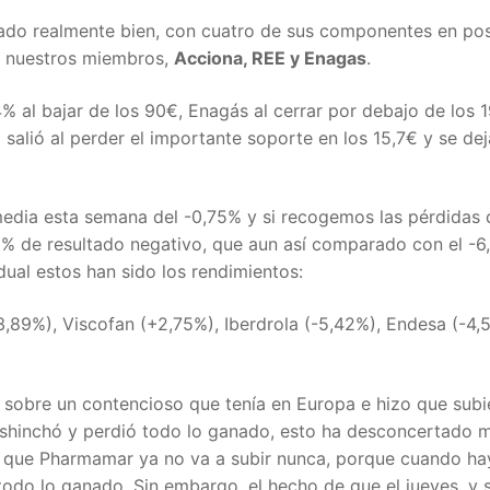
tado realmente bien, con cuatro de sus componentes en pos
e nuestros miembros,
Acciona, REE y Enagas
.
 al bajar de los 90€, Enagás al cerrar por debajo de los 1
alió al perder el importante soporte en los 15,7€ y se de
 media esta semana del -0,75% y si recogemos las pérdidas 
1,6% de resultado negativo, que aun así comparado con el -6
idual estos han sido los rendimientos:
,89%), Viscofan (+2,75%), Iberdrola (-5,42%), Endesa (-4,
 sobre un contencioso que tenía en Europa e hizo que subi
deshinchó y perdió todo lo ganado, esto ha desconcertado
r que Pharmamar ya no va a subir nunca, porque cuando ha
odo lo ganado. Sin embargo, el hecho de que el jueves, y 