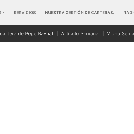
S
SERVICIOS
NUESTRA GESTIÓN DE CARTERAS.
RADI
 cartera de Pepe Baynat
|
Artículo Semanal
|
Video Sema