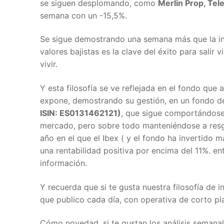
se siguen desplomando, como
Merlin Prop, Tele
semana con un -15,5%.
Se sigue demostrando una semana más que la inv
valores bajistas es la clave del éxito para sali
vivir.
Y esta filosofía se ve reflejada en el fondo qu
expone, demostrando su gestión, en un fondo de
ISIN: ES0131462121)
, que sigue comportándose
mercado, pero sobre todo manteniéndose a resgu
año en el que el Ibex ( y el fondo ha invertido 
una rentabilidad positiva por encima del 11%. en
información.
Y recuerda que si te gusta nuestra filosofía de i
que publico cada día, con operativa de corto p
Cómo novedad, si te gustan los análisis semanal