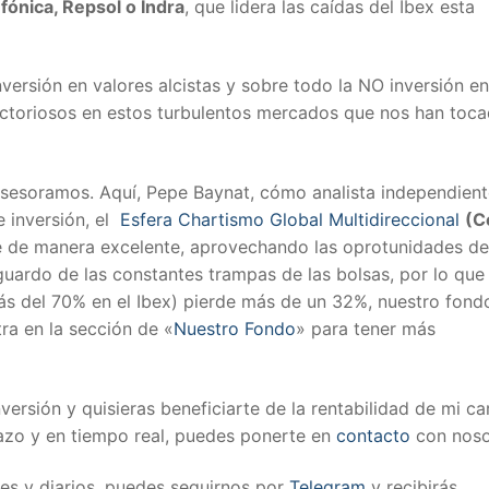
fónica, Repsol o Indra
, que lidera las caídas del Ibex esta
ersión en valores alcistas y sobre todo la NO inversión en
r victoriosos en estos turbulentos mercados que nos han toc
e asesoramos. Aquí, Pepe Baynat, cómo analista independient
 inversión, el
Esfera Chartismo Global Multidireccional
(C
 de manera excelente, aprovechando las oprotunidades de
ardo de las constantes trampas de las bolsas, por lo que
más del 70% en el Ibex) pierde más de un 32%, nuestro fond
tra en la sección de «
Nuestro Fondo
» para tener más
nversión y quisieras beneficiarte de la rentabilidad de mi ca
lazo y en tiempo real, puedes ponerte en
contacto
con noso
es y diarios, puedes seguirnos por
Telegram
y recibirás