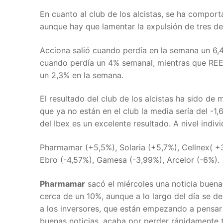
En cuanto al club de los alcistas, se ha compor
aunque hay que lamentar la expulsión de tres d
Acciona salió cuando perdía en la semana un 6,4%
cuando perdía un 4% semanal, mientras que REE s
un 2,3% en la semana.
El resultado del club de los alcistas ha sido de
que ya no están en el club la media sería del -
del Ibex es un excelente resultado. A nivel indiv
Pharmamar (+5,5%), Solaria (+5,7%), Cellnex( +3
Ebro (-4,57%), Gamesa (-3,99%), Arcelor (-6%).
Pharmamar
sacó el miércoles una noticia buena
cerca de un 10%, aunque a lo largo del día se 
a los inversores, que están empezando a pensa
buenas noticias, acaba por perder rápidamente t