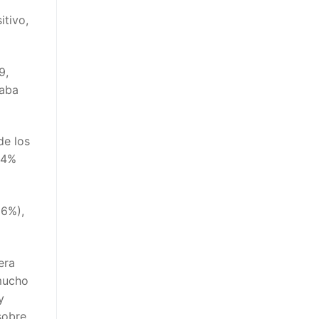
itivo,
9,
jaba
de los
,4%
56%),
era
 mucho
y
sobre