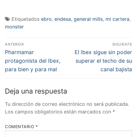
Etiquetados
ebro
,
endesa
,
general mills
,
mi cartera
,
monster
Navegación
ANTERIOR
SIGUIENTE
de
Entrada
Entrada
Pharmamar
El Ibex sigue sin poder
anterior:
siguiente:
entradas
protagonista del Ibex,
superar el techo de su
para bien y para mal
canal bajista
Deja una respuesta
Tu dirección de correo electrónico no será publicada.
Los campos obligatorios están marcados con
*
COMENTARIO
*