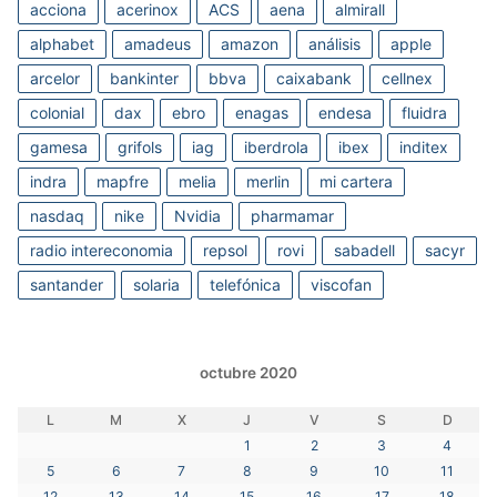
acciona
acerinox
ACS
aena
almirall
alphabet
amadeus
amazon
análisis
apple
arcelor
bankinter
bbva
caixabank
cellnex
colonial
dax
ebro
enagas
endesa
fluidra
gamesa
grifols
iag
iberdrola
ibex
inditex
indra
mapfre
melia
merlin
mi cartera
nasdaq
nike
Nvidia
pharmamar
radio intereconomia
repsol
rovi
sabadell
sacyr
santander
solaria
telefónica
viscofan
octubre 2020
L
M
X
J
V
S
D
1
2
3
4
5
6
7
8
9
10
11
12
13
14
15
16
17
18