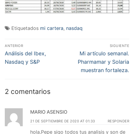
Etiquetados
mi cartera
,
nasdaq
Navegación
ANTERIOR
SIGUIENTE
de
Entrada
Entrada
Análisis del Ibex,
Mi artículo semanal.
anterior:
siguiente:
entradas
Nasdaq y S&P
Pharmamar y Solaria
muestran fortaleza.
2 comentarios
MARIO ASENSIO
21 DE SEPTIEMBRE DE 2020 AT 01:33
RESPONDER
hola,Pepe sigo todos tus analisis y son de