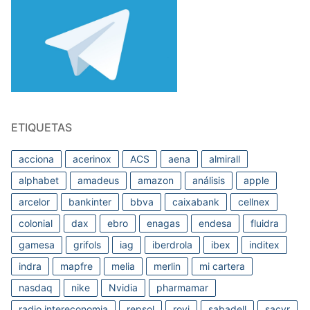
ETIQUETAS
acciona
acerinox
ACS
aena
almirall
alphabet
amadeus
amazon
análisis
apple
arcelor
bankinter
bbva
caixabank
cellnex
colonial
dax
ebro
enagas
endesa
fluidra
gamesa
grifols
iag
iberdrola
ibex
inditex
indra
mapfre
melia
merlin
mi cartera
nasdaq
nike
Nvidia
pharmamar
radio intereconomia
repsol
rovi
sabadell
sacyr