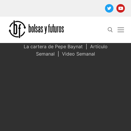
Ir
al
contenido
La cartera de Pepe Baynat
|
Artículo
Semanal
|
Video Semanal
Buscar: