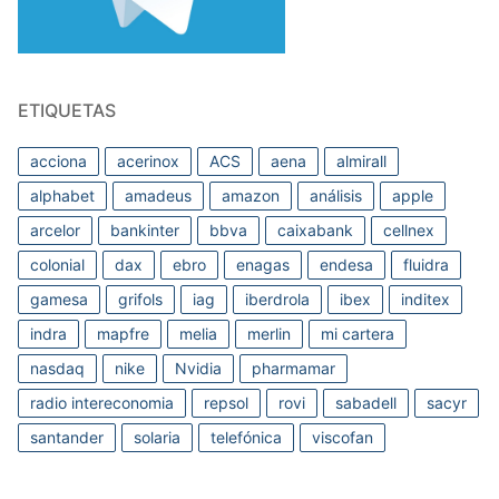
ETIQUETAS
acciona
acerinox
ACS
aena
almirall
alphabet
amadeus
amazon
análisis
apple
arcelor
bankinter
bbva
caixabank
cellnex
colonial
dax
ebro
enagas
endesa
fluidra
gamesa
grifols
iag
iberdrola
ibex
inditex
indra
mapfre
melia
merlin
mi cartera
nasdaq
nike
Nvidia
pharmamar
radio intereconomia
repsol
rovi
sabadell
sacyr
santander
solaria
telefónica
viscofan