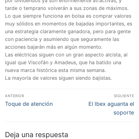
por dividendos ya son enormemente atractivas, y
tarde o temprano volverán a sus zonas de máximos.
Lo que siempre funciona en bolsa es comprar valores
muy sólidos en momentos de bajadas importantes, es
una estrategia claramente ganadora, pero para gente
con paciencia y asumiendo que seguramente las
acciones bajarán más en algún momento.
Las eléctricas siguen con un gran aspecto alcista, al
igual que Viscofán y Amadeus, que ha batido una
nueva marca histórica esta misma semana.
La mayoría de valores siguen siendo bajistas.
Navegación
ANTERIOR
SIGUIENTE
de
Entrada
Entrada
Toque de atención
El Ibex aguanta el
anterior:
siguiente:
entradas
soporte
Deja una respuesta