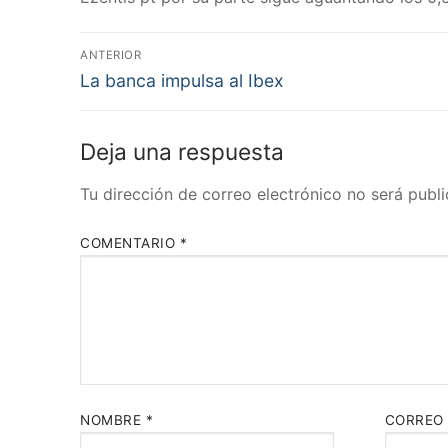
Navegación
ANTERIOR
Entrada
de
La banca impulsa al Ibex
anterior:
entradas
Deja una respuesta
Tu dirección de correo electrónico no será publi
COMENTARIO
*
NOMBRE
*
CORREO