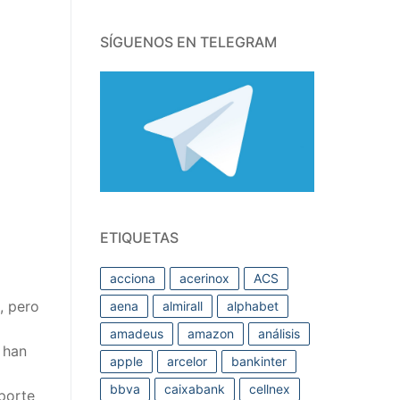
SÍGUENOS EN TELEGRAM
ETIQUETAS
acciona
acerinox
ACS
, pero
aena
almirall
alphabet
amadeus
amazon
análisis
 han
apple
arcelor
bankinter
bbva
caixabank
cellnex
porte