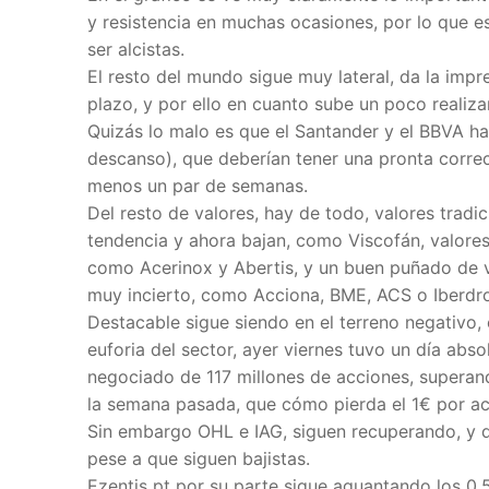
y resistencia en muchas ocasiones, por lo que e
ser alcistas.
El resto del mundo sigue muy lateral, da la impr
plazo, y por ello en cuanto sube un poco realiza
Quizás lo malo es que el Santander y el BBVA ha
descanso), que deberían tener una pronta correc
menos un par de semanas.
Del resto de valores, hay de todo, valores trad
tendencia y ahora bajan, como Viscofán, valores
como Acerinox y Abertis, y un buen puñado de v
muy incierto, como Acciona, BME, ACS o Iberdro
Destacable sigue siendo en el terreno negativo,
euforia del sector, ayer viernes tuvo un día ab
negociado de 117 millones de acciones, superan
la semana pasada, que cómo pierda el 1€ por ac
Sin embargo OHL e IAG, siguen recuperando, y d
pese a que siguen bajistas.
Ezentis pt por su parte sigue aguantando los 0,