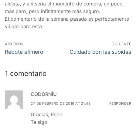
alcista, y ahí sería el momento de compra, un poco
más caro, pero infinitamente más seguro.
El comentario de la semana pasada es perfectamente
válido para esta.
Navegación
ANTERIOR
SIGUIENTE
de
Entrada
Entrada
Rebote efímero
Cuidado con las subidas
anterior:
siguiente:
entradas
1 comentario
CODORNÍU
27 DE FEBRERO DE 2016 AT 21:48
RESPONDER
Gracias, Pepe.
Te sigo.