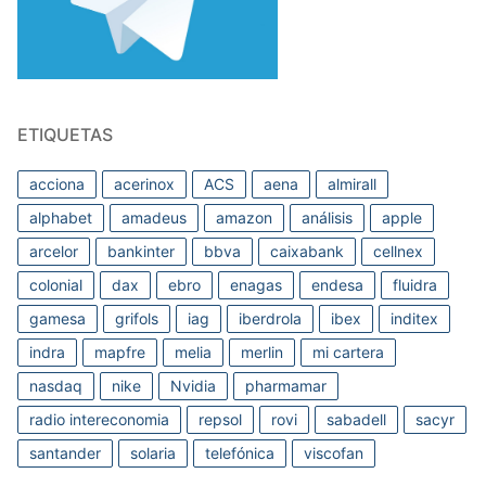
ETIQUETAS
acciona
acerinox
ACS
aena
almirall
alphabet
amadeus
amazon
análisis
apple
arcelor
bankinter
bbva
caixabank
cellnex
colonial
dax
ebro
enagas
endesa
fluidra
gamesa
grifols
iag
iberdrola
ibex
inditex
indra
mapfre
melia
merlin
mi cartera
nasdaq
nike
Nvidia
pharmamar
radio intereconomia
repsol
rovi
sabadell
sacyr
santander
solaria
telefónica
viscofan