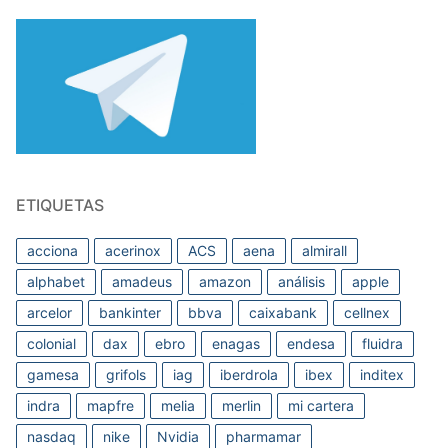
ETIQUETAS
acciona
acerinox
ACS
aena
almirall
alphabet
amadeus
amazon
análisis
apple
arcelor
bankinter
bbva
caixabank
cellnex
colonial
dax
ebro
enagas
endesa
fluidra
gamesa
grifols
iag
iberdrola
ibex
inditex
indra
mapfre
melia
merlin
mi cartera
nasdaq
nike
Nvidia
pharmamar