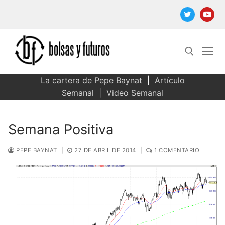
Ir
al
contenido
La cartera de Pepe Baynat
|
Artículo
Buscar:
Semanal
|
Video Semanal
Semana Positiva
PEPE BAYNAT
|
27 DE ABRIL DE 2014
|
1 COMENTARIO