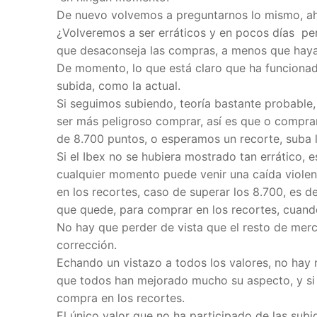
De nuevo volvemos a preguntarnos lo mismo, ah
¿Volveremos a ser erráticos y en pocos días pe
que desaconseja las compras, a menos que haya
De momento, lo que está claro que ha funcionad
subida, como la actual.
Si seguimos subiendo, teoría bastante probable
ser más peligroso comprar, así es que o compra
de 8.700 puntos, o esperamos un recorte, suba l
Si el Ibex no se hubiera mostrado tan errático, 
cualquier momento puede venir una caída violent
en los recortes, caso de superar los 8.700, es d
que quede, para comprar en los recortes, cuand
No hay que perder de vista que el resto de merc
corrección.
Echando un vistazo a todos los valores, no hay
que todos han mejorado mucho su aspecto, y si 
compra en los recortes.
El único valor que no ha participado de las subi