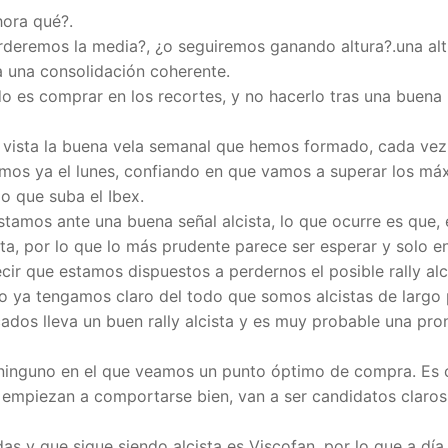
ora qué?.
rderemos la media?, ¿o seguiremos ganando altura?.una alt
 una consolidación coherente.
o es comprar en los recortes, y no hacerlo tras una buena
, vista la buena vela semanal que hemos formado, cada vez
mos ya el lunes, confiando en que vamos a superar los má
o que suba el Ibex.
estamos ante una buena señal alcista, lo que ocurre es que, 
a, por lo que lo más prudente parece ser esperar y solo en
ecir que estamos dispuestos a perdernos el posible rally alc
o ya tengamos claro del todo que somos alcistas de largo 
ados lleva un buen rally alcista y es muy probable una pro
 ninguno en el que veamos un punto óptimo de compra. Es 
empiezan a comportarse bien, van a ser candidatos claros
das y que sigue siendo alcista es Viscofan, por lo que a día