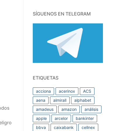
SÍGUENOS EN TELEGRAM
ETIQUETAS
acciona
acerinox
ACS
aena
almirall
alphabet
iodos
amadeus
amazon
análisis
apple
arcelor
bankinter
eligro
bbva
caixabank
cellnex