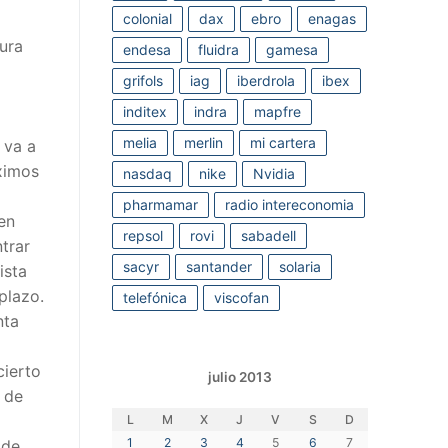
colonial
dax
ebro
enagas
ura
endesa
fluidra
gamesa
grifols
iag
iberdrola
ibex
inditex
indra
mapfre
melia
merlin
mi cartera
 va a
ximos
nasdaq
nike
Nvidia
pharmamar
radio intereconomia
en
repsol
rovi
sabadell
trar
sacyr
santander
solaria
ista
plazo.
telefónica
viscofan
nta
cierto
julio 2013
 de
L
M
X
J
V
S
D
1
2
3
4
5
6
7
 de