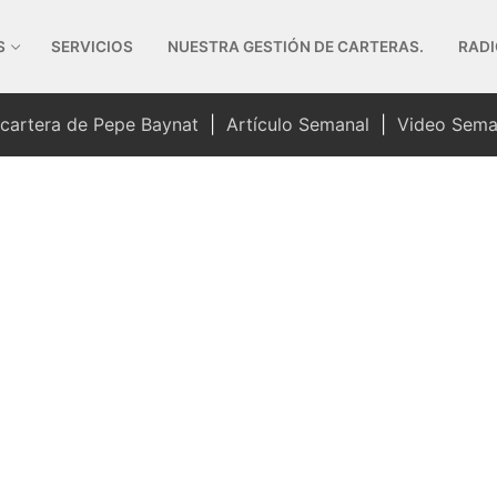
S
SERVICIOS
NUESTRA GESTIÓN DE CARTERAS.
RADI
 cartera de Pepe Baynat
|
Artículo Semanal
|
Video Sema