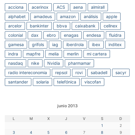
acciona
acerinox
ACS
aena
almirall
alphabet
amadeus
amazon
análisis
apple
arcelor
bankinter
bbva
caixabank
cellnex
colonial
dax
ebro
enagas
endesa
fluidra
gamesa
grifols
iag
iberdrola
ibex
inditex
indra
mapfre
melia
merlin
mi cartera
nasdaq
nike
Nvidia
pharmamar
radio intereconomia
repsol
rovi
sabadell
sacyr
santander
solaria
telefónica
viscofan
junio 2013
L
M
X
J
V
S
D
1
2
3
4
5
6
7
8
9