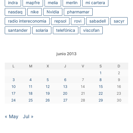
indra
mapfre
melia
merlin
mi cartera
nasdaq
nike
Nvidia
pharmamar
radio intereconomia
repsol
rovi
sabadell
sacyr
santander
solaria
telefónica
viscofan
junio 2013
L
M
X
J
V
S
D
1
2
3
4
5
6
7
8
9
10
11
12
13
14
15
16
17
18
19
20
21
22
23
24
25
26
27
28
29
30
« May
Jul »