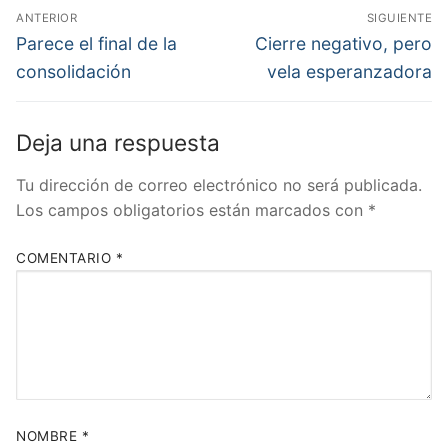
Navegación
ANTERIOR
SIGUIENTE
de
Entrada
Entrada
Parece el final de la
Cierre negativo, pero
anterior:
siguiente:
entradas
consolidación
vela esperanzadora
Deja una respuesta
Tu dirección de correo electrónico no será publicada.
Los campos obligatorios están marcados con
*
COMENTARIO
*
NOMBRE
*