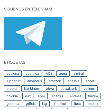
SÍGUENOS EN TELEGRAM
ETIQUETAS
acciona
acerinox
ACS
aena
almirall
alphabet
amadeus
amazon
análisis
apple
arcelor
bankinter
bbva
caixabank
cellnex
colonial
dax
ebro
enagas
endesa
fluidra
gamesa
grifols
iag
iberdrola
ibex
inditex