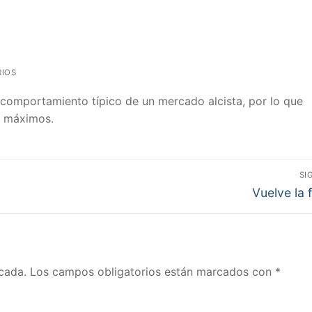
IOS
 un comportamiento típico de un mercado alcista, por lo que
s máximos.
SI
Entrada
Vuelve la 
siguiente:
cada.
Los campos obligatorios están marcados con
*