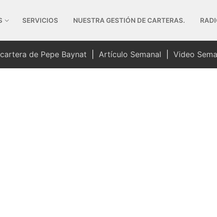
S
SERVICIOS
NUESTRA GESTIÓN DE CARTERAS.
RADI
 cartera de Pepe Baynat
|
Artículo Semanal
|
Video Sema