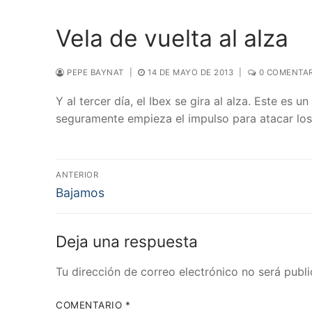
Vela de vuelta al alza
PEPE BAYNAT
|
14 DE MAYO DE 2013
|
0 COMENTAR
Y al tercer día, el Ibex se gira al alza. Este es
seguramente empieza el impulso para atacar lo
Navegación
ANTERIOR
Entrada
de
Bajamos
anterior:
entradas
Deja una respuesta
Tu dirección de correo electrónico no será publi
COMENTARIO
*