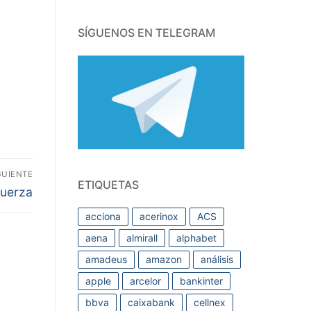
SÍGUENOS EN TELEGRAM
GUIENTE
ETIQUETAS
fuerza
acciona
acerinox
ACS
aena
almirall
alphabet
amadeus
amazon
análisis
apple
arcelor
bankinter
bbva
caixabank
cellnex