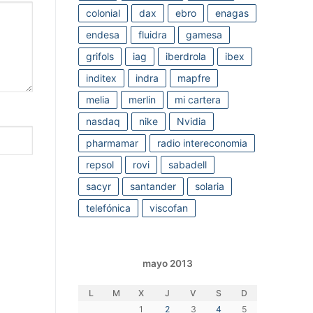
colonial
dax
ebro
enagas
endesa
fluidra
gamesa
grifols
iag
iberdrola
ibex
inditex
indra
mapfre
melia
merlin
mi cartera
nasdaq
nike
Nvidia
pharmamar
radio intereconomia
repsol
rovi
sabadell
sacyr
santander
solaria
telefónica
viscofan
mayo 2013
L
M
X
J
V
S
D
1
2
3
4
5