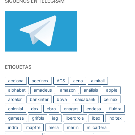
SÍGUENOS EN TELEGRAM
ETIQUETAS
acciona
acerinox
ACS
aena
almirall
alphabet
amadeus
amazon
análisis
apple
arcelor
bankinter
bbva
caixabank
cellnex
colonial
dax
ebro
enagas
endesa
fluidra
gamesa
grifols
iag
iberdrola
ibex
inditex
indra
mapfre
melia
merlin
mi cartera