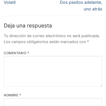
de
Entrada
Entrada
Volatil
Dos pasitos adelante,
anterior:
siguiente:
entradas
uno atrás
Deja una respuesta
Tu dirección de correo electrónico no será publicada.
Los campos obligatorios están marcados con
*
COMENTARIO
*
NOMBRE
*